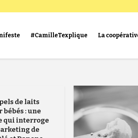
nifeste
#CamilleTexplique
La coopérativ
els de laits
 bébés : une
e qui interroge
marketing de