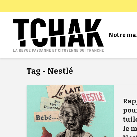
Notre ma
Tag - Nestlé
Rapp
pour
tuil
le 