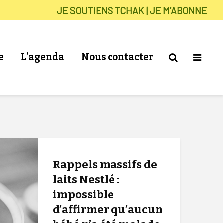
JE SOUTIENS TCHAK | JE M’ABONNE
e
L’agenda
Nous contacter
Rappels massifs de
laits Nestlé :
impossible
d’affirmer qu’aucun