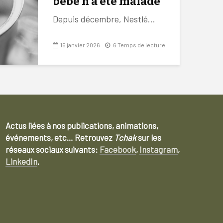
bébé n’a été malade
Depuis décembre, Nestlé...
16 janvier 2026
6 Temps de lecture
Actus liées à nos publications, animations,
événements, etc… Retrouvez
Tchak
sur les
réseaux sociaux suivants:
Facebook
,
Instagram
,
LinkedIn
.