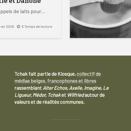
tlé et Danone
ppels de laits pour...
vrier 2026
6 Temps de lecture
Tchak fait partie de Kiosque,
collectif de
médias belges, francophones et libres
rassemblant
Alter Echos, Axelle, Imagine, Le
Ligueur, Médor, Tchak
et
Wilfried
autour de
valeurs et de réalités communes.