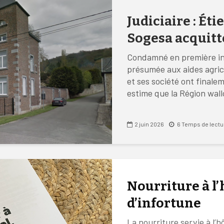
Judiciaire : Ét
Sogesa acquitt
Condamné en première in
présumée aux aides agric
et ses société ont finale
estime que la Région wallo
2 juin 2026
6 Temps de lectu
Nourriture à l’
d’infortune
La nourriture servie à l’h