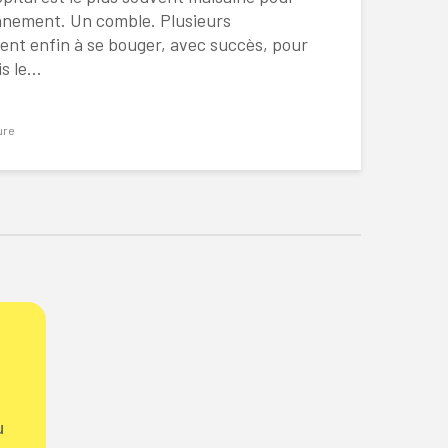
onnement. Un comble. Plusieurs
nt enfin à se bouger, avec succès, pour
 le...
ure
u