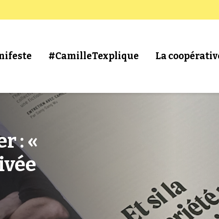
nifeste
#CamilleTexplique
La coopérativ
r : «
rivée