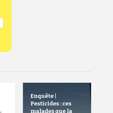
Enquête |
Pesticides : ces
malades que la
t