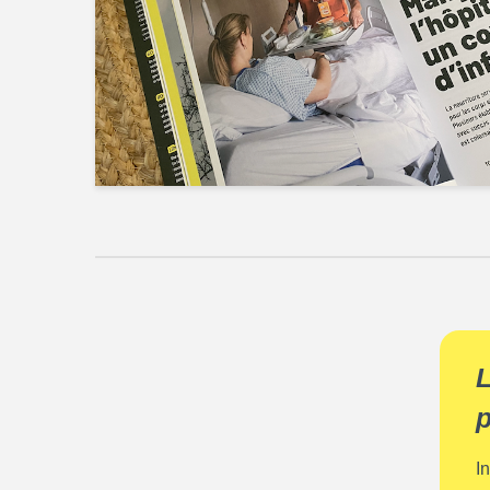
L
p
I