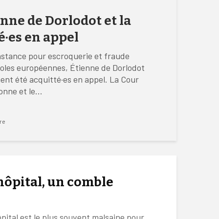
ienne de Dorlodot et la
é·es en appel
stance pour escroquerie et fraude
oles européennes, Étienne de Dorlodot
ment été acquitté·es en appel. La Cour
nne et le...
re
hôpital, un comble
ôpital est le plus souvent malsaine pour