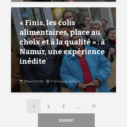
« Finis, les colis
alimentaires, place au
choix et à la qualité » : à
Namur, une expérience
inédite
29 avril 2026
3 Temps de lecture
1
2
3
…
17
SUIVANT