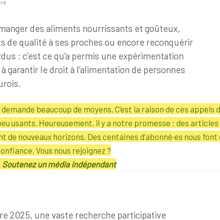
ure
e manger des aliments nourrissants et goûteux,
ts de qualité à ses proches ou encore reconquérir
rdus : c’est ce qu’a permis une expérimentation
t à garantir le droit à l’alimentation de personnes
urois.
té demande beaucoup de moyens. C’est la raison de ces appels 
peu usants.
Heureusement, il y a notre promesse : des articles 
ent de nouveaux horizons. Des centaines d’abonné·es nous font 
onfiance. Vous nous rejoignez ?
Soutenez un média indépendant
e 2025, une vaste recherche participative