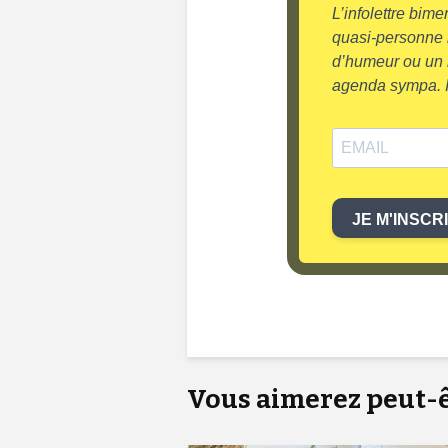
L’infolettre bim
quasi-personne 
d’humeur ou un r
agenda sympa. I
JE M'INSCR
Vous aimerez peut-êt