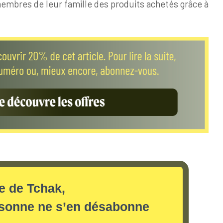
 membres de leur famille des produits achetés grâce à
re de Tchak,
rsonne ne s’en désabonne