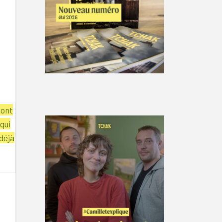
dont
qui
déjà