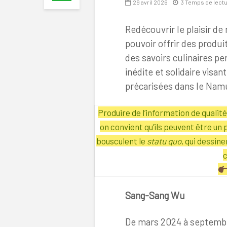
29 avril 2026
3 Temps de lect
Redécouvrir le plaisir d
pouvoir offrir des produi
des savoirs culinaires pe
inédite et solidaire visan
précarisées dans le Nam
Produire de l’information de quali
on convient qu’ils peuvent être un 
bousculent le
statu quo
, qui dessin
c
Sang-Sang Wu
De mars 2024 à septembr