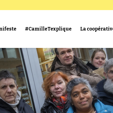
nifeste
#CamilleTexplique
La coopérativ