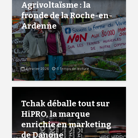
Agrivoltaïsme : la
fronde de la Roche-en-
Ardenne
6 février 2026
3 Temps de lecture
Tchak déballe tout sur
HiPRO, la marque
enrichie en marketing
de Danone