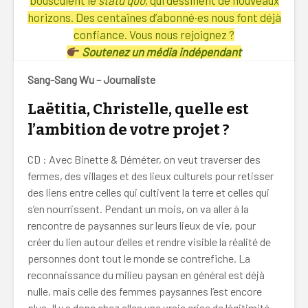
bousculent le
statu quo
, qui dessinent de nouveaux
horizons. Des centaines d’abonné·es nous font déjà
confiance. Vous nous rejoignez ?
Soutenez un média indépendant
Sang-Sang Wu – Journaliste
Laëtitia, Christelle, quelle est
l’ambition de votre projet ?
CD : Avec Binette & Déméter, on veut traverser des
fermes, des villages et des lieux culturels pour retisser
des liens entre celles qui cultivent la terre et celles qui
s’en nourrissent. Pendant un mois, on va aller à la
rencontre de paysannes sur leurs lieux de vie, pour
créer du lien autour d’elles et rendre visible la réalité de
personnes dont tout le monde se contrefiche. La
reconnaissance du milieu paysan en général est déjà
nulle, mais celle des femmes paysannes l’est encore
plus. Il y a donc chez elles une vraie crise de légitimité.