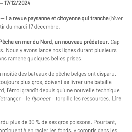
— 17/12/2024
— La revue paysanne et citoyenne qui tranche
(hiver
rtir du mardi 17 décembre.
Pêche en mer du Nord
,
un nouveau prédateur
. Cap
. Nous y avons lancé nos lignes durant plusieurs
ons ramené quelques belles prises:
la moitié des bateaux de pêche belges ont disparu.
toujours plus gros, doivent se livrer une bataille
rd, l’émoi grandit depuis qu’une nouvelle technique
’étranger – le
flyshoot
– torpille les ressources.
Lire
rdu plus de 90 % de ses gros poissons. Pourtant,
ontinuent à en racler les fonds, y compris dans les