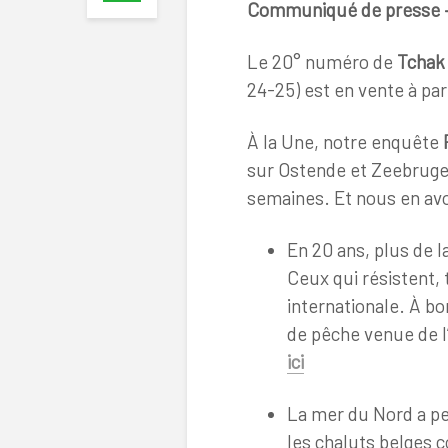
Communiqué de presse 
Le 20° numéro de
Tchak 
24-25) est en vente à pa
À la Une, notre enquête
sur Ostende et Zeebruges
semaines. Et nous en av
En 20 ans, plus de 
Ceux qui résistent, 
internationale. À bo
de pêche venue de l
ici
La mer du Nord a pe
les chaluts belges c