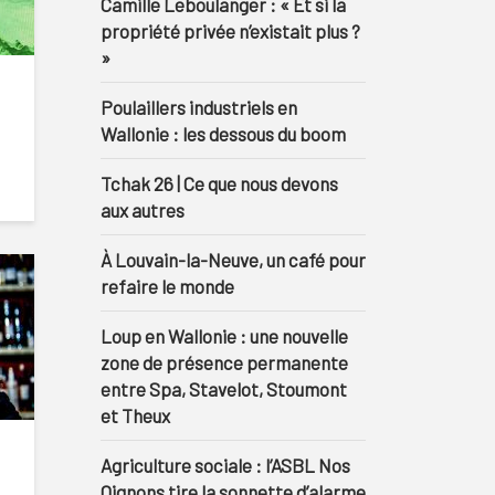
Camille Leboulanger : « Et si la
propriété privée n’existait plus ?
»
Poulaillers industriels en
Wallonie : les dessous du boom
Tchak 26 | Ce que nous devons
aux autres
À Louvain-la-Neuve, un café pour
refaire le monde
Loup en Wallonie : une nouvelle
zone de présence permanente
entre Spa, Stavelot, Stoumont
et Theux
Agriculture sociale : l’ASBL Nos
Oignons tire la sonnette d’alarme