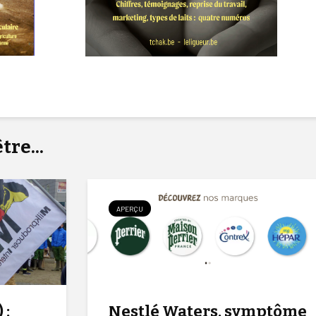
re...
APERÇU
 :
Nestlé Waters, symptôme