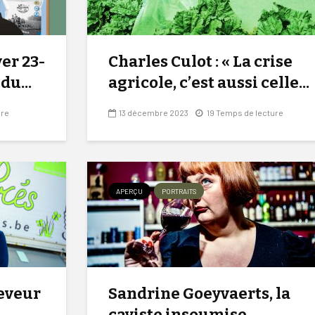
er 23-
Charles Culot : « La crise
du...
agricole, c’est aussi celle...
ure
13 décembre 2023
19 Temps de lecture
APERÇU
PORTRAITS
leveur
Sandrine Goeyvaerts, la
caviste insoumise