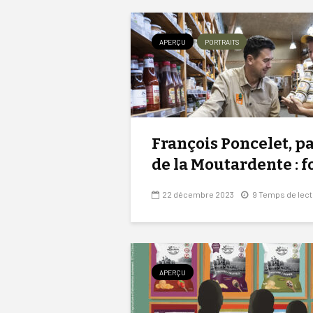
APERÇU
PORTRAITS
François Poncelet, p
de la Moutardente : fo
22 décembre 2023
9 Temps de lec
APERÇU