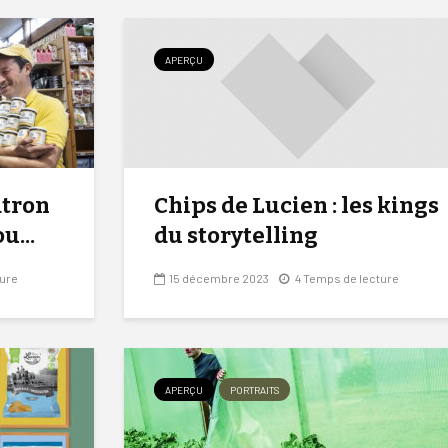
APERÇU
atron
Chips de Lucien : les kings
u...
du storytelling
ture
15 décembre 2023
4 Temps de lecture
APERÇU
PORTRAITS