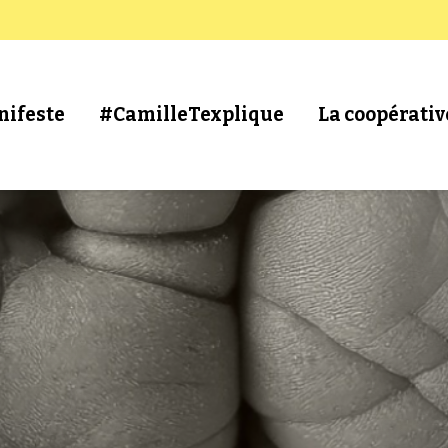
nifeste
#CamilleTexplique
La coopérativ