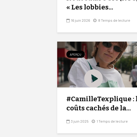
« Les lobbies...
16 juin 2026
8 Temps de lecture
APERÇU
#CamilleTexplique : 
coûts cachés de la...
3 juin 2025
1 Temps de lecture