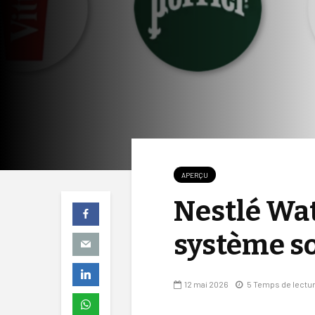
APERÇU
Nestlé Wa
système s
12 mai 2026
5 Temps de lectu