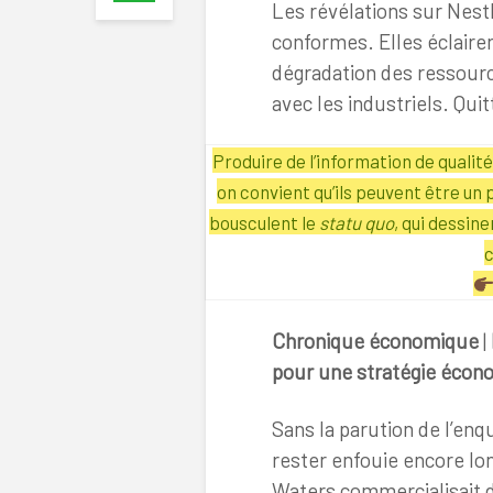
Les révélations sur Nest
conformes. Elles éclairen
dégradation des ressour
avec les industriels. Quitt
Produire de l’information de quali
on convient qu’ils peuvent être un 
bousculent le
statu quo
, qui dessin
c
Chronique économique
|
pour une stratégie écon
Sans la parution de l’enq
rester enfouie encore lo
Waters commercialisait 