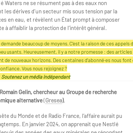
lé Waters ne se résument pas à des eaux non
t les dérives d’un secteur mis sous tension par la
ces en eau, et révèlent un État prompt à composer
e à affaiblir la protection de l’intérêt général.
té demande beaucoup de moyens. C’est la raison de ces appels 
peu usants.
Heureusement, il y a notre promesse : des articles 
ent de nouveaux horizons. Des centaines d’abonné·es nous font 
onfiance. Vous nous rejoignez ?
Soutenez un média indépendant
Romain Gelin, chercheur au Groupe de recherche
omique alternative
(
Gresea
)
.
uête du Monde et de Radio France, l’affaire aurait pu
ngtemps. En janvier 2024, on apprenait que Nestlé
depuis des années des eaux minérales ne répondant