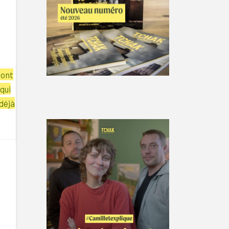
dont
qui
déjà