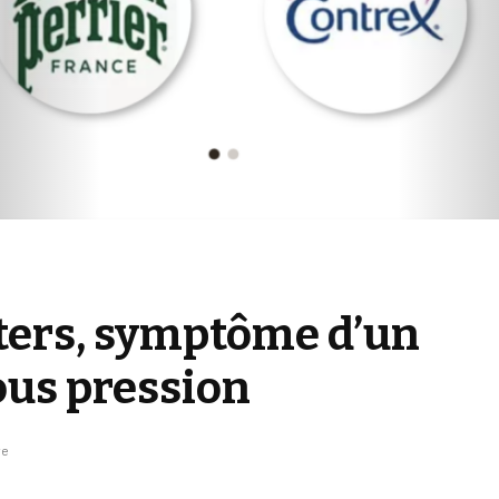
ters, symptôme d’un
ous pression
re