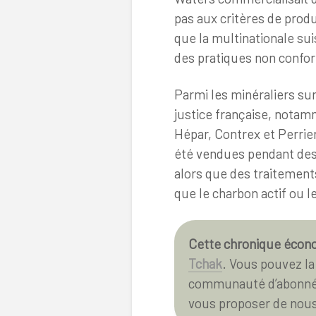
pas aux critères de produ
que la multinationale sui
des pratiques non conform
Parmi les minéraliers sur
justice française, nota
Hépar, Contrex et Perrie
été vendues pendant des 
alors que des traitements
que le charbon actif ou le
Cette chronique écon
Tchak
. Vous pouvez la 
communauté d’abonné·e
vous proposer de nous 