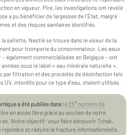
ction en vigueur. Pire, les investigations ont révélé
sse a pu bénéficier de largesses de l’État, malgré
es et des risques sanitaires identifiés.
 la sellette, Nestlé se trouve dans le viseur de la
mment pour tromperie du consommateur. Les eaux
r – également commercialisées en Belgique – ont
années sous le label « eau minérale naturelle »,
 par filtration et des procédés de désinfection tels
s UV, interdits pour ce type d’eau, étaient utilisés.
omique a été publiée dans
le 25° numéro de
lire en accès libre grâce au soutien de notre
s. Notre objectif: vous faire découvrir Tchak,
rejoindre et réduire la fracture informationnelle.