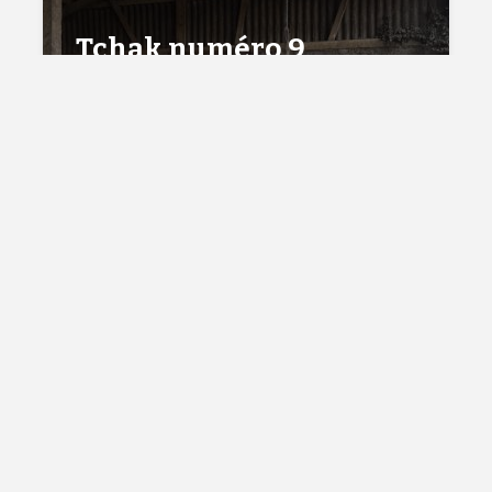
Tchak numéro 9
(printemps 22) : en
vente à partir du 29
mars
22 mars 2022
3 Temps de lecture
Cédric Herrou à Namur,
Verviers et Bruxelles –
soirées rencontre