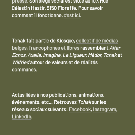
presse
. Son siège social est situé au 107, Rue
Célestin Hastir, 5150 Floreffe. Pour savoir
comment il fonctionne,
c’est ici
.
Tchak fait partie de Kiosque,
collectif de médias
belges, francophones et libres
rassemblant
Alter
Echos, Axelle, Imagine, Le Ligueur, Médor, Tchak
et
Wilfried
autour de valeurs et de réalités
communes.
Actus liées à nos publications, animations,
événements, etc… Retrouvez
Tchak
sur les
réseaux sociaux suivants:
Facebook
,
Instagram
,
LinkedIn
.