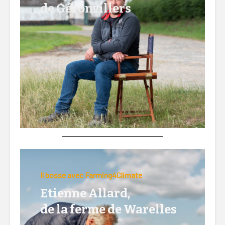
de Géronvillers
Lire la suite ici…
Il bosse avec Farming4Climate
Etienne Allard,
de la ferme de Warelles