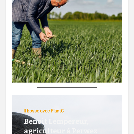
Lire la suite ici…
Il bosse avec PlantC
Benoit Lempereur,
agriculteur à Perwez