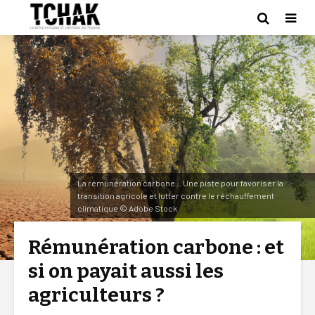
La rémunération carbone... Une piste pour favoriser la
transition agricole et lutter contre le réchauffement
climatique © Adobe Stock
Rémunération carbone : et
si on payait aussi les
agriculteurs ?