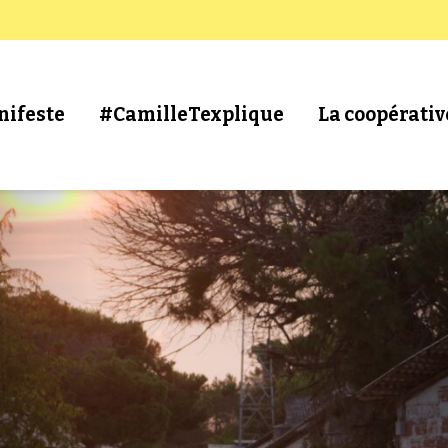
nifeste
#CamilleTexplique
La coopérativ