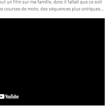
ut un film sur ma famille, donc il fallait que ce soit
des courses de moto, des séquences plus oniriques…