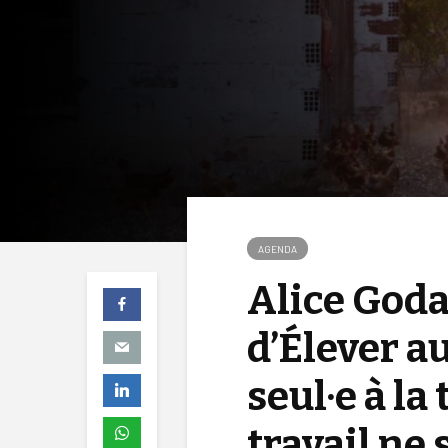
AGENDA
Alice Godar
d’Élever au
seul·e à la
travail ne 