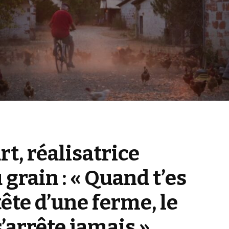
t, réalisatrice
 grain : « Quand t’es
 tête d’une ferme, le
s’arrête jamais »