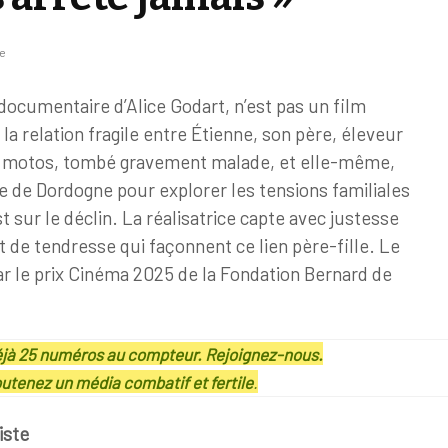
re
documentaire d’Alice Godart, n’est pas un film
 la relation fragile entre Étienne, son père, éleveur
de motos, tombé gravement malade, et elle-même,
 de Dordogne pour explorer les tensions familiales
st sur le déclin. La réalisatrice capte avec justesse
 de tendresse qui façonnent ce lien père-fille. Le
r le prix Cinéma 2025 de la Fondation Bernard de
déjà 25 numéros au compteur. Rejoignez-nous.
utenez un média combatif et fertile
.
iste