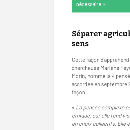
nécessaire »
Séparer agricu
sens
Cette façon d’appréhende
chercheuse Marlène Feyer
Morin, nomme la « pensée
accordée en septembre 202
façon…
«
La pensée complexe est 
éthique, car elle rend visi
en choix collectifs. Elle 