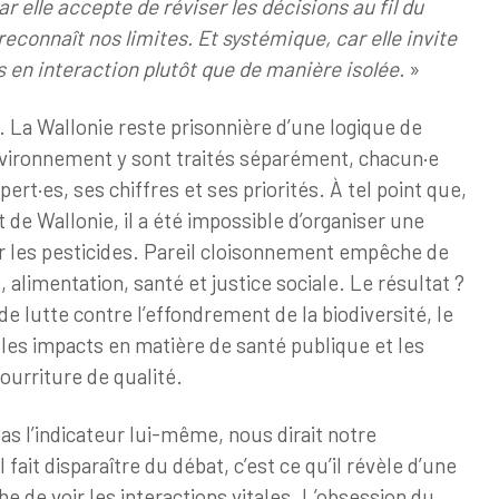
r elle accepte de réviser les décisions au fil du
reconnaît nos limites. Et systémique, car elle invite
en interaction plutôt que de manière isolée.
»
La Wallonie reste prisonnière d’une logique de
l’environnement y sont traités séparément, chacun·e
ert·es, ses chiffres et ses priorités. À tel point que,
t de Wallonie, il a été impossible d’organiser une
r les pesticides. Pareil cloisonnement empêche de
, alimentation, santé et justice sociale. Le résultat ?
e lutte contre l’effondrement de la biodiversité, le
les impacts en matière de santé publique et les
nourriture de qualité.
as l’indicateur lui-même, nous dirait notre
l fait disparaître du débat, c’est ce qu’il révèle d’une
 de voir les interactions vitales. L’obsession du