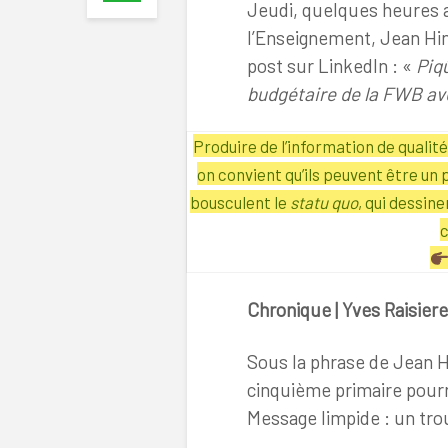
Jeudi, quelques heures a
l’Enseignement, Jean Hin
post sur LinkedIn : «
Piqû
budgétaire de la FWB ave
Produire de l’information de quali
on convient qu’ils peuvent être un 
bousculent le
statu quo
, qui dessin
c
Chronique | Yves Raisiere
Sous la phrase de Jean 
cinquième primaire pourr
Message limpide : un trou