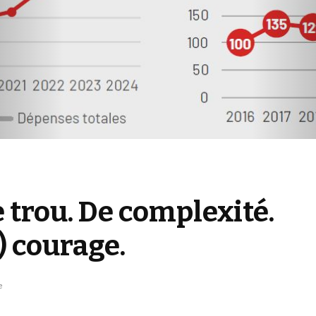
e trou. De complexité.
) courage.
e