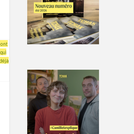
dont
qui
déjà