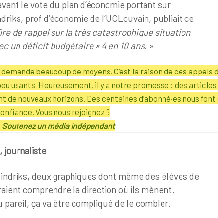
vant le vote du plan d’économie portant sur
driks, prof d’économie de l’UCLouvain, publiait ce
re de rappel sur la très catastrophique situation
c un déficit budgétaire × 4 en 10 ans.
»
té demande beaucoup de moyens. C’est la raison de ces appels 
peu usants.
Heureusement, il y a notre promesse : des articles 
ent de nouveaux horizons. Des centaines d’abonné·es nous font 
onfiance. Vous nous rejoignez ?
Soutenez un média indépendant
, journaliste
Hindriks, deux graphiques dont même des élèves de
aient comprendre la direction où ils mènent.
 pareil, ça va être compliqué de le combler.