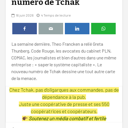
numéro de Tchak
16 juin 2026
4 Temps de lecture
La semaine dernière, Theo Francken a relié Greta
Thunberg, Code Rouge, les avocates du cabinet PLN,
COMAC, les journalistes et bien d’autres dans une même
entreprise : « saper le système capitaliste ». Le
nouveau numéro de Tchak dessine une tout autre carte
de la menace.
Chez Tchak, pas d’oligarques aux commandes, pas de
dépendance à la pub.
Juste une coopérative de presse et ses 550
coopératrices et coopérateurs.
Soutenez un média combatif et fertile