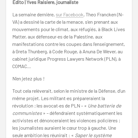
Édito | Yves Raisiere, journaliste
La semaine dernière,
sur Facebook
, Theo Francken (N-
VA) a dessiné la carte de la menace, s’en prenant aux
mouvements pour le climat, aux réfugiés, à Black Lives
Matter, aux défenseur·es de la Palestine, aux
manifestations contre les coupes dans l’enseignement,
à Greta Thunberg, à Code Rouge, à Anuna De Wever, au
cabinet juridique Progress Lawyers Network (PLN), à
COMAC…
N’en jetez plus !
Tout cela relèverait, selon le ministre de la Défense, d’un
même projet. Les militant·es prépareraient la
révolution ; les avocat·es de PLN – «
Une batterie de
communistes
» – défendraient systématiquement les
activistes et dénonceraient les violences policières ;
les journalistes auraient le cœur trop à gauche. Une
seule ambition les réunirait : «
Saper le système