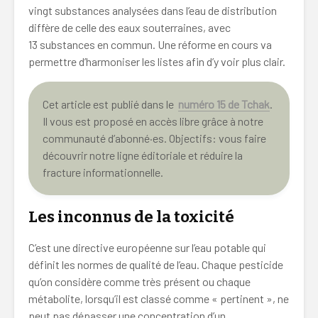
vingt substances analysées dans l’eau de distribution
diffère de celle des eaux souterraines, avec
13 substances en commun. Une réforme en cours va
permettre d’harmoniser les listes afin d’y voir plus clair.
Cet article est publié dans le
numéro 15 de Tchak
.
Il vous est proposé en accès libre grâce à notre
communauté d’abonné·es. Objectifs: vous faire
découvrir notre ligne éditoriale et réduire la
fracture informationnelle.
Les inconnus de la toxicité
C’est une directive européenne sur l’eau potable qui
définit les normes de qualité de l’eau. Chaque pesticide
qu’on considère comme très présent ou chaque
métabolite, lorsqu’il est classé comme « pertinent », ne
peut pas dépasser une concentration d’un