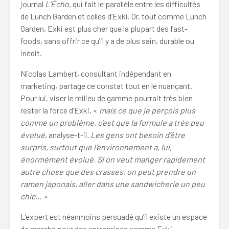
journal
L’Écho
, qui fait le parallèle entre les difficultés
de Lunch Garden et celles d’Exki. Or, tout comme Lunch
Garden, Exki est plus cher que la plupart des fast-
foods, sans offrir ce qu’il y a de plus sain, durable ou
inédit.
Nicolas Lambert, consultant indépendant en
marketing, partage ce constat tout en le nuançant.
Pour lui, viser le milieu de gamme pourrait très bien
rester la force d’Exki, «
mais ce que je perçois plus
comme un problème, c’est que la formule a très peu
évolué
, analyse-t-il
. Les gens ont besoin d’être
surpris, surtout que l’environnement a, lui,
énormément évolué. Si on veut manger rapidement
autre chose que des crasses, on peut prendre un
ramen japonais, aller dans une sandwicherie un peu
chic…
»
L’expert est néanmoins persuadé qu’il existe
un espace
de marché pour des entreprises comme Exki.