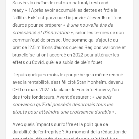
Sauvée, la chaîne de restos « natural, fresh and
ready » ! Après avoir accumulé les dettes et frôlé la
faillite, Exki est parvenue fin janvier à lever 15 millions
d’euros pour se préparer «
à une nouvelle ère de
croissance et d’innovation
», selon les termes de son
communiqué de presse. Une somme qui s’ajoute au
prêt de 12,5 millions d’euros que les Régions wallonne et
bruxelloise lui ont accordé en 2022 pour atténuer les
effets du Covid, qu’elle a subis de plein fouet.
Depuis quelques mois, le groupe belge a même renoué
avec la rentabilité, s’est félicité Stan Monheim, devenu
CEO en mars 2023 à la place de Frédéric Rouvez, l’un
des trois fondateurs. Avant d’assurer : «
Je suis
convaincu qu’Exki possède désormais tous les
atouts pour atteindre une croissance durable
».
Avec quels impacts sur l’offre et la politique de
durabilité de l’entreprise ? Au moment de la rédaction de
cet article, début février, quasi rien n’avait filtré à ce