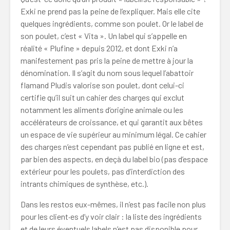
Exki ne prend pas la peine de l’expliquer. Mais elle cite
quelques ingrédients, comme son poulet. Or le label de
son poulet, c’est « Vita ». Un label qui s’appelle en
réalité « Plufine » depuis 2012, et dont Exki n’a
manifestement pas pris la peine de mettre à jour la
dénomination. Il s’agit du nom sous lequel l’abattoir
flamand Pludis valorise son poulet, dont celui-ci
certifie qu’il suit un cahier des charges qui exclut
notamment les aliments d’origine animale ou les
accélérateurs de croissance, et qui garantit aux bêtes
un espace de vie supérieur au minimum légal. Ce cahier
des charges n’est cependant pas publié en ligne et est,
par bien des aspects, en deçà du label bio (pas d’espace
extérieur pour les poulets, pas d’interdiction des
intrants chimiques de synthèse, etc.).
Dans les restos eux-mêmes, il n’est pas facile non plus
pour les client·es d’y voir clair : la liste des ingrédients
et de leurs éventuels labels n’est pas disponible pour