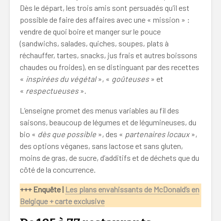
Dès le départ, les trois amis sont persuadés qu’il est
possible de faire des affaires avec une « mission » :
vendre de quoi boire et manger sur le pouce
(sandwichs, salades, quiches, soupes, plats à
réchauffer, tartes, snacks, jus frais et autres boissons
chaudes ou froides), en se distinguant par des recettes
«
inspirées du végétal
», «
goûteuses
» et
«
respectueuses
».
L’enseigne promet des menus variables au fil des
saisons, beaucoup de légumes et de légumineuses, du
bio «
dès que possible
», des «
partenaires locaux
»,
des options véganes, sans lactose et sans gluten,
moins de gras, de sucre, d’additifs et de déchets que du
côté de la concurrence.
+++ Enquête |
Les plans envahissants de McDonald’s en
Belgique + carte exclusive