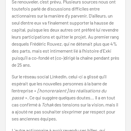
Se renouveler, c’est prévu. Plusieurs sources nous ont
toutefois parlé de discussions difficiles entre
actionnaires sur la manière d’y parvenir. D’ailleurs, un
seul d’entre eux va finalement supporter la hausse de
capital, puisque les deux autres ont préféré lui revendre
leurs participations et quitter le projet. Au premier rang
desquels Frédéric Rouvez, qui ne détenait plus que 4%
des parts, mais est intimement lié à l’histoire d’Exki
puisqu’il a co-fondé et (co-)dirigé la chaîne pendant près
de 25 ans.
Sur le réseau social LinkedIn, celui-ci a glissé qu’il
espérait que les nouvelles personnes à la barre de
l’entreprise «
[honoreraient] les réalisations du
passé
». Ce qui suggère quelques doutes… Il a en tout
cas confirmé à
Tchak
des tensions sur la vision, mais il
a ajouté ne pas souhaiter s’exprimer par respect pour
ses anciennes équipes.
L’autre actionnaire à avoir revendu ses billes, qui