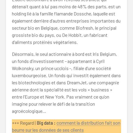
détenait quant à lui pas moins de 48% des parts, est un
holding lié à la famille flamande Dossche, laquelle est
également derrière d’autres entreprises importantes du
secteur bio en Belgique, comme Biofresh, le principal
grossiste bio du pays, ou De Hobbit, un fabricant
d’aliments protéinés végétariens.
Désormais, le seul actionnaire à bord est Iris Belgium,
un fonds d’investissement – appartenant à Cyril
Wolkonsky, un prince ucclois –, filiale d’une société
luxembourgeoise. Un fonds qui investit également dans
les biotechnologies et dans DreamJet, une compagnie
aérienne dont la spécialité est les vols « business »
entre l’Europe et New York. Pas vraiment ce qu’on
imagine pour relever le défi de la transition
agroécologique…
+++ Regard |
Big data :
comment la distribution fait son
beurre sur les données de ses clients