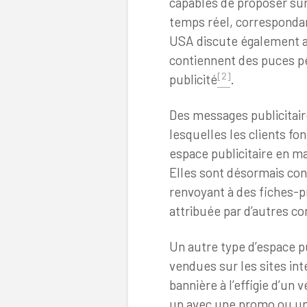
capables de proposer sur
temps réel, corresponda
USA discute également a
contiennent des puces p
[2]
publicité
.
Des messages publicitair
lesquelles les clients fo
espace publicitaire en ma
Elles sont désormais co
renvoyant à des fiches-pr
attribuée par d’autres 
Un autre type d’espace pub
vendues sur les sites int
bannière à l’effigie d’un
up avec une promo ou un