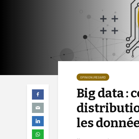
OPINION | REGARD
Big data :
distributi
les donnée