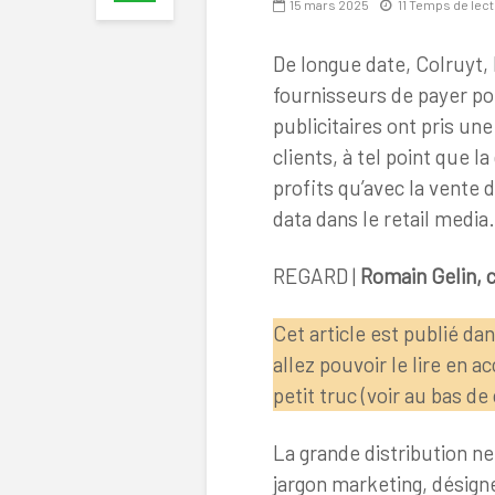
15 mars 2025
11 Temps de lec
De longue date, Colruyt,
fournisseurs de payer po
publicitaires ont pris un
clients, à tel point que l
profits qu’avec la vente
data dans le retail media.
REGARD |
Romain Gelin, 
Cet article est publié da
allez pouvoir le lire en 
petit truc (voir au bas de 
La grande distribution ne
jargon marketing, désign