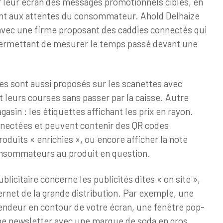
 leur écran des messages promotionnels ciblés, en
nt aux attentes du consommateur. Ahold Delhaize
vec une firme proposant des caddies connectés qui
ermettant de mesurer le temps passé devant une
es sont aussi proposés sur les scanettes avec
nt leurs courses sans passer par la caisse. Autre
gasin : les étiquettes affichant les prix en rayon.
nnectées et peuvent contenir des QR codes
oduits « enrichies », ou encore afficher la note
consommateurs au produit en question.
licitaire concerne les publicités dites « on site »,
ernet de la grande distribution. Par exemple, une
 vendeur en contour de votre écran, une fenêtre pop-
e newsletter avec une marque de soda en gros