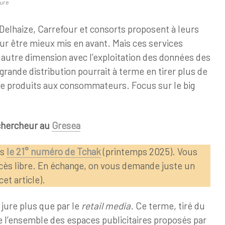
ture
 Delhaize, Carrefour et consorts proposent à leurs
ur être mieux mis en avant. Mais ces services
e autre dimension avec l’exploitation des données des
a grande distribution pourrait à terme en tirer plus de
 de produits aux consommateurs. Focus sur le big
chercheur au
Gresea
ns
le 21° numéro de Tchak
(printemps 2025). Vous
accès libre. En échange, on vous demande juste un
cet article).
 jure plus que par le
retail media
. Ce terme, tiré du
e l’ensemble des espaces publicitaires proposés par