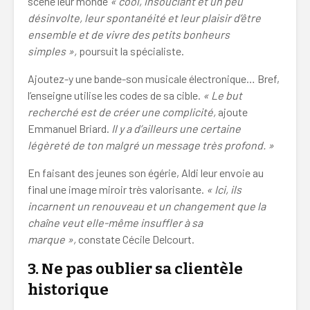
scène leur monde
« cool, insouciant et un peu
désinvolte, leur spontanéité et leur plaisir d’être
ensemble et de vivre des petits bonheurs
simples »,
poursuit la spécialiste.
Ajoutez-y une bande-son musicale électronique… Bref,
l’enseigne utilise les codes de sa cible.
« Le but
recherché est de créer une complicité,
ajoute
Emmanuel Briard.
Il y a d’ailleurs une certaine
légèreté de ton malgré un message très profond. »
En faisant des jeunes son égérie, Aldi leur envoie au
final une image miroir très valorisante.
« Ici, ils
incarnent un renouveau et un changement que la
chaîne veut elle-même insuffler à sa
marque »,
constate Cécile Delcourt.
3.
Ne pas oublier sa clientèle
historique