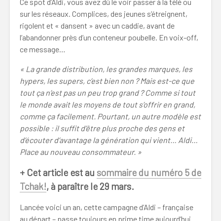
Ce spot d’Aldi, vous avez dû le voir passer à la télé ou
sur les réseaux. Complices, des jeunes s’étreignent,
rigolent et « dansent » avec un caddie, avant de
l’abandonner près d’un conteneur poubelle. En voix-off,
ce message…
« La grande distribution, les grandes marques, les
hypers, les supers, c’est bien non ? Mais est-ce que
tout ça n’est pas un peu trop grand ? Comme si tout
le monde avait les moyens de tout s’offrir en grand,
comme ça facilement. Pourtant, un autre modèle est
possible : il suffit d’être plus proche des gens et
d’écouter d’avantage la génération qui vient… Aldi…
Place au nouveau consommateur. »
+ Cet article est au
sommaire du numéro 5 de
Tchak!
, à paraître le 29 mars.
Lancée voici un an, cette campagne d’Aldi – française
au départ – passe toujours en prime time aujourd’hui.