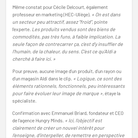
Même constat pour Cécile Delcourt, également
professeur en marketing (HEC-Uliège).
« On est dans
un secteur peu attractif, assez ‘’froid’’,
pointe
l’experte
. Les produits vendus sont des biens de
commodités, pas très funs, à faible implication. La
seule façon de contrecarrer ça, c’est d’y insuffler de
l’humain, de la chaleur, du sens. C’est ce qu’Aldi a
cherché à faire ici. »
Pour preuve, aucune image d’un produit, d’un rayon ou
d’un magasin Aldi dans le clip.
« Logique, ce sont des
éléments rationnels, fonctionnels, peu intéressants
pour faire évoluer leur image de marque »,
étaye la
spécialiste
.
Confirmation avec Emmanuel Briard, fondateur et CEO
de l’agence Hungry Minds.
« Ici, l’objectif est
clairement de créer un nouvel intérêt pour
l’enseigne, d’interpeller, de remettre en perspective