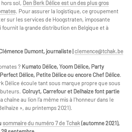
 hors sol,
Den Berk Délice est un des plus gros
tomates
. Pour assurer la logistique, ce groupement
er sur les services de Hoogstraten, imposante
fournit la grande distribution en Belgique et à
 Clémence Dumont, journaliste |
clemence@tchak.be
tomates ?
Kumato Délice, Yoom Délice, Party
 Perfect Délice, Petite Délice ou encore Chef Délice
.
rk Délice écoule tant sous marque propre que sous
ibuteurs.
Colruyt, Carrefour et Delhaize font partie
la chaîne au lion l’a même mis à l’honneur dans le
elhaize », au printemps 2021).
au
sommaire du numéro 7 de Tchak
(automne 2021),
i 28 septembre.