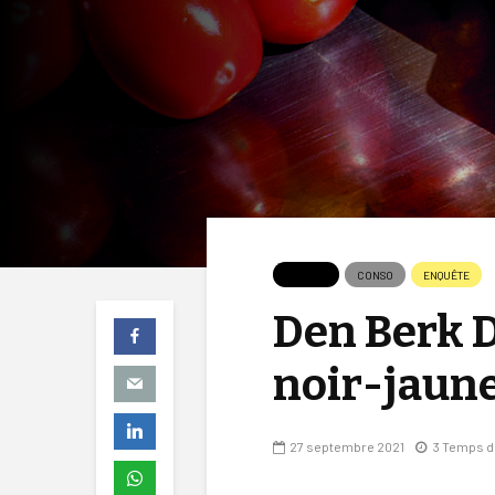
APERÇU
CONSO
ENQUÊTE
Den Berk D
noir-jaune
27 septembre 2021
3 Temps d