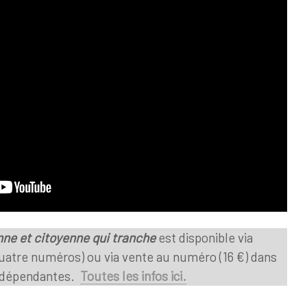
nne et citoyenne qui tranche
est disponible via
atre numéros) ou via vente au numéro (16 €) dans
 indépendantes.
Toutes les infos ici.