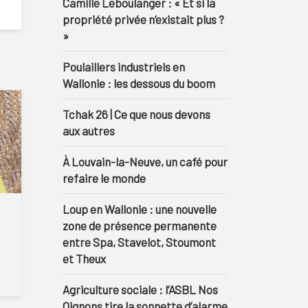
Camille Leboulanger : « Et si la
propriété privée n’existait plus ?
»
Poulaillers industriels en
Wallonie : les dessous du boom
Tchak 26 | Ce que nous devons
aux autres
À Louvain-la-Neuve, un café pour
refaire le monde
Loup en Wallonie : une nouvelle
zone de présence permanente
entre Spa, Stavelot, Stoumont
et Theux
Agriculture sociale : l’ASBL Nos
Oignons tire la sonnette d’alarme