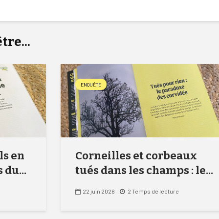
re...
ENQUÊTE
ls en
Corneilles et corbeaux
 du...
tués dans les champs : le...
22 juin 2026
2 Temps de lecture