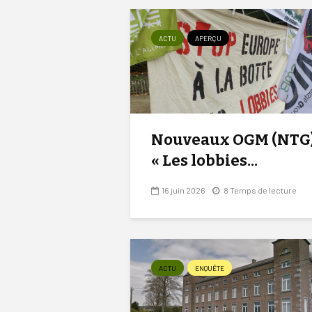
ACTU
APERÇU
Nouveaux OGM (NTG)
« Les lobbies...
16 juin 2026
8 Temps de lecture
ACTU
ENQUÊTE