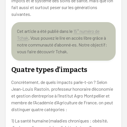
impôts et le système des soins de santé, mais que l’on
fait aussi et surtout peser sur les générations
suivantes.
Cet article a été publié dans le
15° numéro de
Tchak
. Vous pouvez le lire en accès libre grâce à
notre communauté d’abonné·es. Notre objectif:
vous faire découvrir Tchak.
Quatre types d’impacts
Concrètement, de quels impacts parle-t-on ? Selon
Jean-Louis Rastoin, professeur honoraire d’économie
et gestion d’entreprise à l’Institut Agro Montpellier et
membre de l’Académie d’Agriculture de France, on peut
distinguer quatre catégories :
1) La santé humaine (maladies chroniques : obésité,