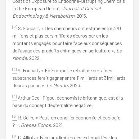
Costs of Exposure to Endocrine-Disrupting Chemicals
in the European Union”,
Journal of Clinical
Endocrinology & Metabolism,
2015.
[2]
S. Foucart, « Des chercheurs ont estimé entre 370
millions et plusieurs milliards d’euros par an les
montants engagés pour faire face aux conséquences
de l’usage des produits chimiques en agriculture »,
Le
Monde
, 2022.
[3]
S. Foucart, « En Europe, le retrait de certaines
substances ferait gagner entre 11 milliards et 31 milliards
d’euros par an »,
Le Monde
, 2023.
[4]
Arthur Cecil Pigou, économiste britannique, est à la
base du concept d’externalité négative.
[5]
R. Gelin, « Peut-on concilier économie et écologie
? »,
Gresea Echos
, 2021.
[6]
C. Alliot, « Face aux limites des externalités : les