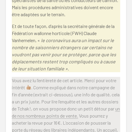
spécialistes de la santé ou les conducteurs de camion.
Mais les procédures administratives doivent encore
être adaptées sur le terrain.
Et de toute façon, d’après la secrétaire générale de la
Fédération wallonne horticole (FWH) Claude
Vanhemelen, «
le coronavirus aura un impact sur le
nombre de saisonniers étrangers
car certains ne
voudront pas venir pour se protéger, parce que les
déplacements restent trop compliqués ou à cause
de leur situation familiale »
.
Vous avez lu l’entièreté de cet article. Merci pour votre
intérêt
. Comme expliqué dans notre campagne de
fin d’année (extrait ci-dessous), une info de qualité, cela
a un prix juste. Pour lire l’enquête et les autres dossiers
de Tchak!, on vous propose donc un petit détour par
un
de nos nombreux points de vente.
Vous pourrez y
acheter la revue pour 16€. L’occasion de pousser la
porte du réseau des
libraires indépendants
. Un accueil,