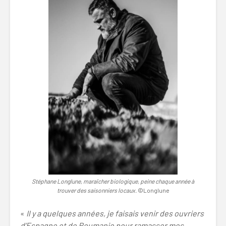
Stéphane Longlune, maraîcher biologique, peine chaque année à
trouver des saisonniers locaux.
©Longlune
«
Il y a quelques années, je faisais venir des ouvriers
d’Espagne et de Roumanie pour ramasser mes