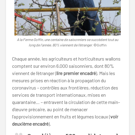
A la Ferme Goffin, une centaine de saisonniers se succèdent tout au
long de l’année. 80% viennent de l’étranger
. ©Goffin
Chaque année, les agriculteurs et horticulteurs wallons
comptent sur environ 6.000 saisonniers, dont 80%
viennent de l’étranger (
lire premier encadré
). Mais les
mesures prises en réaction à la propagation du
coronavirus – contrôles aux frontières, réduction des
services de transport internationaux, mises en
quarantaine… – entravent la circulation de cette main-
d’œuvre précaire, au point de menacer
l’approvisionnement en fruits et légumes locaux (
voir
deuxième encadré
).