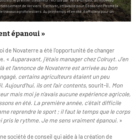
issement de Verviers. Cet hiver, il travaille pour Sébastien Pirotte (à
e travaux agroforestiers. Au printemps et en été, il officiera pour un
ent épanoui »
loi de Novaterre a été l’opportunité de changer
e. «
Auparavant, j’étais manager chez Colruyt. J’en
là et l’annonce de Novaterre est arrivée au bon
ngagé, certains agriculteurs étaient un peu
 Aujourd’hui, ils ont l’air contents
, sourit-il.
Mon
teur mais moi je n’avais aucune expérience agricole,
sons en été. La première année, c’était difficile
e reprendre le sport ; il faut le temps que le corps
’ai pris le rythme. Je me sens vraiment épanoui.
»
ne société de conseil qui aide à la création de