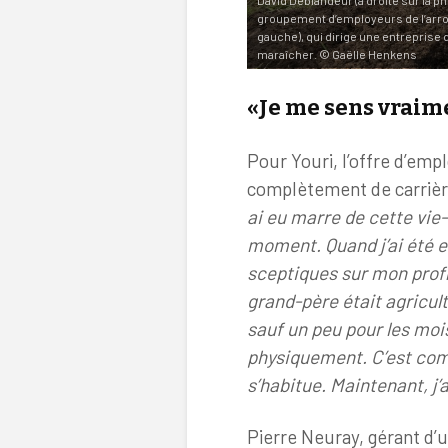
groupement d’employeurs de l’arrond
gauche), qui dirige une entreprise d
maraîcher. © Gaëlle Henkens
«Je me sens vraim
Pour Youri, l’offre d’emp
complètement de carrièr
ai eu marre de cette vie-
moment. Quand j’ai été e
sceptiques sur mon profil.
grand-père était agricul
sauf un peu pour les mois
physiquement. C’est comm
s’habitue. Maintenant, j
Pierre Neuray, gérant d’u