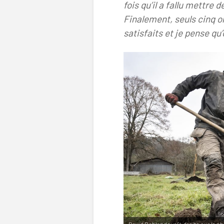
fois qu’il a fallu mettre d
Finalement, seuls cinq ont
satisfaits et je pense q
David Deblandeur (à droite sur la p