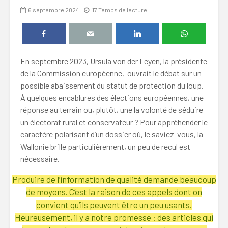
6 septembre 2024
17 Temps de lecture
En septembre 2023, Ursula von der Leyen, la présidente
de la Commission européenne, ouvrait le débat sur un
possible abaissement du statut de protection du loup.
À quelques encablures des élections européennes, une
réponse au terrain ou, plutôt, une la volonté de séduire
un électorat rural et conservateur ? Pour appréhender le
caractère polarisant d’un dossier où, le saviez-vous, la
Wallonie brille particulièrement, un peu de recul est
nécessaire.
Produire de l’information de qualité demande beaucoup
de moyens. C’est la raison de ces appels dont on
convient qu’ils peuvent être un peu usants.
Heureusement, il y a notre promesse : des articles qui