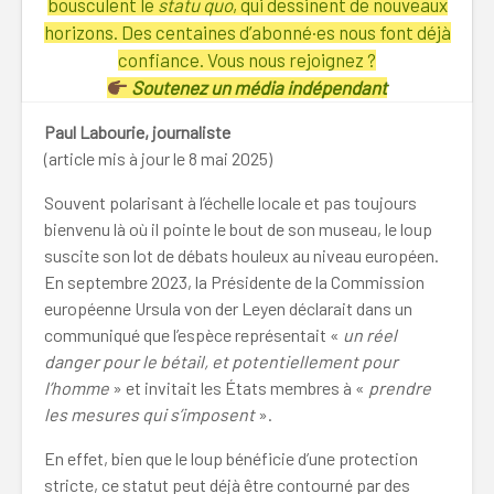
bousculent le
statu quo
, qui dessinent de nouveaux
horizons. Des centaines d’abonné·es nous font déjà
confiance. Vous nous rejoignez ?
Soutenez un média indépendant
Paul Labourie, journaliste
(article mis à jour le 8 mai 2025)
Souvent polarisant à l’échelle locale et pas toujours
bienvenu là où il pointe le bout de son museau, le loup
suscite son lot de débats houleux au niveau européen.
En septembre 2023, la Présidente de la Commission
européenne Ursula von der Leyen déclarait dans un
communiqué que l’espèce représentait «
un réel
danger pour le bétail, et potentiellement pour
l’homme
» et invitait les États membres à «
prendre
les mesures qui s’imposent
».
En effet, bien que le loup bénéficie d’une protection
stricte, ce statut peut déjà être contourné par des