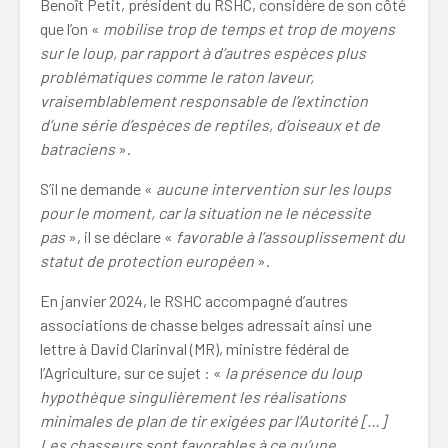
Benoît Petit, président du RSHC, considère de son côté
que l’on «
mobilise trop de temps et trop de moyens
sur le loup, par rapport à d’autres espèces plus
problématiques comme le raton laveur,
vraisemblablement responsable de l’extinction
d’une série d’espèces de reptiles, d’oiseaux et de
batraciens
».
S’il ne demande «
aucune intervention sur les loups
pour le moment, car la situation ne le nécessite
pas
», il se déclare «
favorable à l’assouplissement du
statut de protection européen
».
En janvier 2024, le RSHC accompagné d’autres
associations de chasse belges adressait ainsi une
lettre à David Clarinval (MR), ministre fédéral de
l’Agriculture, sur ce sujet : «
la présence du loup
hypothèque singulièrement les réalisations
minimales de plan de tir exigées par l’Autorité […]
Les chasseurs sont favorables à ce qu’une