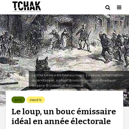
Le XIXe siècle a été fatal aux loups. En cause, l'urbanisation
du territoire et, surtout, la volonté politique d'éradiquer
l’espèce © Collection Ribouillault
ACTU
ENQUÊTE
Le loup, un bouc émissaire
idéal en année électorale