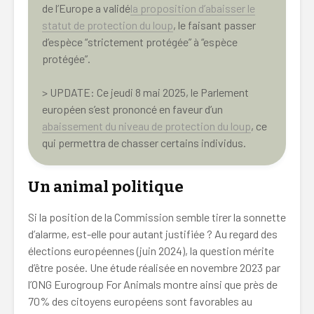
de l’Europe a validé
la proposition d’abaisser le
statut de protection du loup
, le faisant passer
d’espèce “strictement protégée” à “espèce
protégée”.
> UPDATE: Ce jeudi 8 mai 2025, le Parlement
européen s’est prononcé en faveur d’un
abaissement du niveau de protection du loup
, ce
qui permettra de chasser certains individus.
Un animal politique
Si la position de la Commission semble tirer la sonnette
d’alarme, est-elle pour autant justifiée ? Au regard des
élections européennes (juin 2024), la question mérite
d’être posée. Une étude réalisée en novembre 2023 par
l’ONG Eurogroup For Animals montre ainsi que près de
70% des citoyens européens sont favorables au