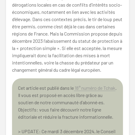
dérogations locales en cas de conflits d’intérêts socio-
économiques, notamment en lien avec les activités
d’élevage. Dans ces contextes précis, le tir de loup peut
être permis, comme c’est déjà le cas dans certaines
régions de France. Mais la Commission propose depuis
décembre 2023 l’abaissement du statut de protection à
la « protection simple ». Si elle est acceptée, la mesure
impliquerait donc la facilitation des mises à mort
intentionnelles, voire la chasse du prédateur par un
changement général du cadre légal européen.
Cet article est publié dans le
18° numéro de Tchak
.
Il vous est proposé en accès libre grâce au
soutien de notre communauté d’abonné·es.
Objectifs: vous faire découvrir notre ligne
éditoriale et réduire la fracture informationnelle.
> UPDATE: Ce mardi 3 décembre 2024, le Conseil