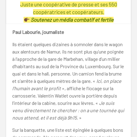
Juste une coopérative de presse et ses 550
coopératrices et coopérateurs.
Soutenez un média combatif et fertile
Paul Labourie, journaliste
Ils étaient quelques dizaines à somnoler dans le wagon
aux alentours de Namur, ils ne sont plus qu’une poignée
à l’approche de la gare de Marbehan, village d’un millier
d’habitants au sud de la Province du Luxembourg. Sur le
quai et dans le hall, personne. Un camion fend la brume
et s’arrête à quelques mètres de la gare. «
Ici, on place
l’humain avant le profit
», affiche le flocage sur la
carrosserie. Valentin Watlet ouvre la portière depuis
l’intérieur de la cabine, sourire aux lèvres. «
Je suis
venu directement te chercher : on a une tournée qui
nous attend, et il est déjà 9h15.
»
Sur la banquette, une liste est épinglée à quelques bons