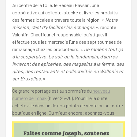
Au centre de la toile, le Réseau Paysan, une
coopérative qui collecte, stocke et livre les produits
des fermes locales à travers toute la région. «
Notre
mission, c’est d’y faciliter les échanges
», raconte
Valentin. Chauffeur et responsable logistique, il
effectue tous les mercredis l’une des sept tournées de
ramassage chez les producteurs. «
Je ramène tout ça
à la coopérative. Le soir ou le lendemain, d’autres
livreront des épiceries, des magasins à la ferme, des
gîtes, des restaurants et collectivités en Wallonie et
sur Bruxelles.
»
Ce grand reportage est au sommaire du
nouveau
numéro de Tchak
(hiver 25-26). Pour lire la suite,
achetez-le dans un de nos points de vente ou sur notre
boutique en ligne. Ou mieux encore: abonnez-vous.