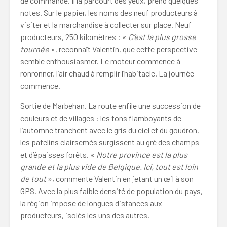
de commande. Il la parcourt des yeux, prend quelques
notes. Sur le papier, les noms des neuf producteurs à
visiter et la marchandise à collecter sur place. Neuf
producteurs, 250 kilomètres : «
C’est la plus grosse
tournée
», reconnaît Valentin, que cette perspective
semble enthousiasmer. Le moteur commence à
ronronner, l’air chaud à remplir l’habitacle. La journée
commence.
Sortie de Marbehan. La route enfile une succession de
couleurs et de villages : les tons flamboyants de
l’automne tranchent avec le gris du ciel et du goudron,
les patelins clairsemés surgissent au gré des champs
et d’épaisses forêts. «
Notre province est la plus
grande et la plus vide de Belgique. Ici, tout est loin
de tout
», commente Valentin en jetant un œil à son
GPS. Avec la plus faible densité de population du pays,
la région impose de longues distances aux
producteurs, isolés les uns des autres.