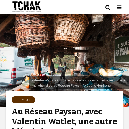
Valentin Watlet récupère des cajots vides après avoir livré la
marchandise du Réseau Paysan.© Gaëlle Henkens
DÉCRYPTAGE
Au Réseau Paysan, avec
Valentin Watlet, une autre