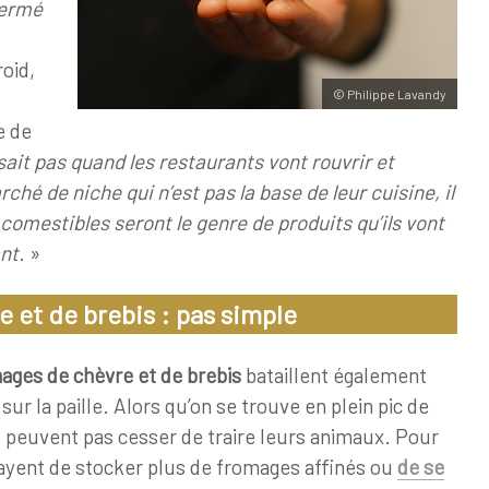
fermé
roid,
© Philippe Lavandy
e de
sait pas quand les restaurants vont rouvrir et
hé de niche qui n’est pas la base de leur cuisine, il
 comestibles seront le genre de produits qu’ils vont
nt
. »
 et de brebis : pas simple
ages de chèvre et de brebis
bataillent également
ur la paille. Alors qu’on se trouve en plein pic de
e peuvent pas cesser de traire leurs animaux. Pour
ssayent de stocker plus de fromages affinés ou
de se