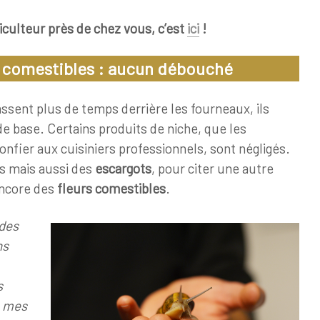
iculteur près de chez vous, c’est
ici
!
s comestibles : aucun débouché
sent plus de temps derrière les fourneaux, ils
 de base. Certains produits de niche, que les
nfier aux cuisiniers professionnels, sont négligés.
tes mais aussi des
escargots
, pour citer une autre
encore des
fleurs comestibles
.
 des
ns
s
e mes