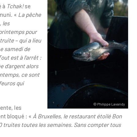
é à
Tchak!
se
muni. «
La pêche
, les
printemps pour
ruite – qui a lieu
me samedi de
ut est à l’arrêt :
ée d’argent alors
ntemps, ce sont
d’euros qui
© Philippe Lavandy
ente, les
nt bloqué : «
À Bruxelles, le restaurant étoilé Bon
0 truites toutes les semaines. Sans compter tous