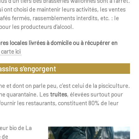
plus d’un tiers des brasseries wallonnes sont à l’arrêt.
i ont choisi de maintenir leurs activités, les ventes
afés fermés, rassemblements interdits, etc. : le
 pour les producteurs d’alcool.
res locales livrées à domicile ou à récupérer en
 carte ici
bassins s’engorgent
e et dont on parle peu, c’est celui de la pisciculture.
ne quarantaine. Les
truites
, élevées surtout pour
 fournir les restaurants, constituent 80% de leur
eur bio de La
e de