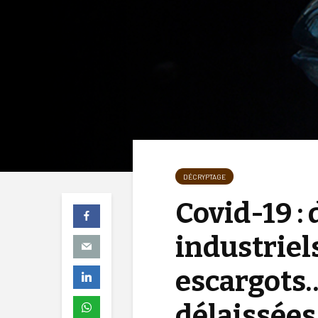
DÉCRYPTAGE
Covid-19 : 
industriel
escargots…
délaissées