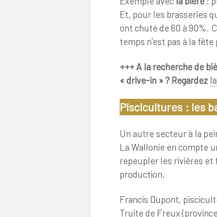
Exemple avec
la bière
: 
Et, pour les brasseries qu
ont chuté de 60 à 90%. C
temps n’est pas à la fête
+++ A la recherche de biè
« drive-in » ? Regardez
la
Piscicultures : les 
Un autre secteur à la pein
La Wallonie en compte u
repeupler les rivières et
production.
Francis Dupont, piscicult
Truite de Freux (provinc