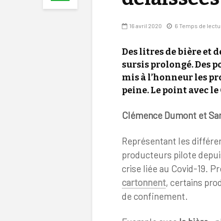
16 avril 2020
6 Temps de lectu
Des litres de bière et 
sursis prolongé. Des p
mis à l’honneur les pr
peine
.
Le point avec le
Clémence Dumont et San
Représentant les différen
producteurs pilote depui
crise liée au Covid-19. P
cartonnent
, certains pr
de confinement.