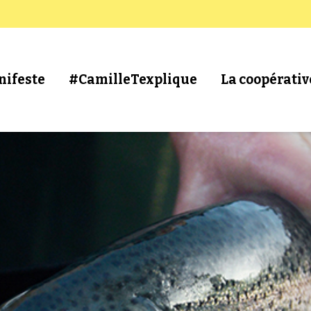
nifeste
#CamilleTexplique
La coopérativ