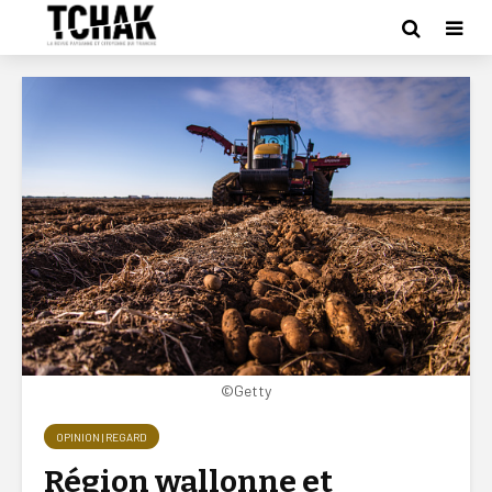
©Getty
OPINION | REGARD
Région wallonne et