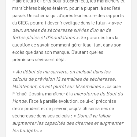
Malgré leurs efforts pour stocker l’eau, les maraîchers et
maraîchères belges étaient, pour la plupart, à sec l’été
passé. Un schéma qui, d’après leur lecture des rapports
du GIEC, pourrait devenir cyclique dans le futur,
« avec
deux années de sécheresse suivies d’un an de
fortes pluies et d’inondations »
. Se pose dès lors la
question de savoir comment gérer l’eau, tant dans son
excès que dans son manque. D’autant que les
prémisses sévissent déjà.
«
Au début de ma carrière, on incluait dans les
calculs de prévision 12 semaines de sécheresse.
Maintenant, on est plutôt sur 18 semaines
»
,
calcule
Michaël Dossin, maraîcher à la
microferme du Bout du
Monde
.
Face à pareille évolution, celui-ci préconise
d’être prudent et de prévoir jusqu’à 36 semaines de
sécheresse dans ses calculs : «
Donc il va falloir
augmenter les capacités des citernes et augmenter
les budgets.
»