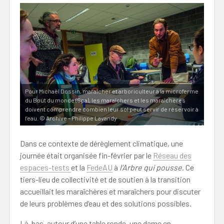
Pour Michaël Dossin, maraîcher et arboriculteur à la microferme
du Bout du monde (Spa), les maraîchers et les maraîchères
doivent comprendre combien leur sol peut servir de réservoir à
l’eau. © Archive – Philippe Lavandy
Dans ce contexte de dérèglement climatique, une
journée était organisée fin-février par le
Réseau des
espaces-tests
et la
FedeAU
à
l’Arbre qui pousse
. Ce
tiers-lieu de collectivité et de soutien à la transition
accueillait les maraîchères et maraîchers pour discuter
de leurs problèmes d’eau et des solutions possibles.
Là-bas, autour d’une table ronde, une dame en