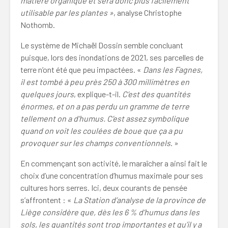
matière organique et sera donc plus facilement
utilisable par les plantes »
, analyse Christophe
Nothomb.
Le système de Michaël Dossin semble concluant
puisque, lors des inondations de 2021, ses parcelles de
terre n’ont été que peu impactées. «
Dans les Fagnes,
il est tombé à peu près 250 à 300 millimètres en
quelques jours
, explique-t-il.
C’est des quantités
énormes, et on a pas perdu un gramme de terre
tellement on a d’humus. C’est assez symbolique
quand on voit les coulées de boue que ça a pu
provoquer sur les champs conventionnels
. »
En commençant son activité, le maraîcher a ainsi fait le
choix d’une concentration d’humus maximale pour ses
cultures hors serres. Ici, deux courants de pensée
s’affrontent : «
La Station d’analyse de la province de
Liège considère que, dès les 6 % d’humus dans les
sols, les quantités sont trop importantes et qu’il y a