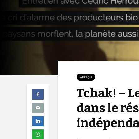
APERÇU
Tchak! – L
dans le rés
indépenda