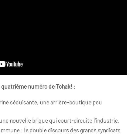
 quatrième numéro de Tchak! :
trine séduisante, une arrière-boutique peu
 une nouvelle brique qui court-circuite l’industrie.
commune : le double discours des grands syndicats