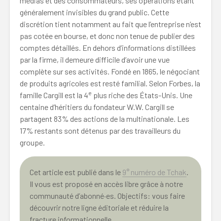
médias et des consommateurs, ses opérations étant
généralement invisibles du grand public. Cette
discrétion tient notamment au fait que l’entreprise n’est
pas cotée en bourse, et donc non tenue de publier des
comptes détaillés. En dehors d’informations distillées
par la firme, il demeure difficile d’avoir une vue
complète sur ses activités. Fondé en 1865, le négociant
de produits agricoles est resté familial. Selon Forbes, la
e
famille Cargill est la 4
plus riche des États-Unis. Une
centaine d’héritiers du fondateur W.W. Cargill se
partagent 83% des actions de la multinationale. Les
17% restants sont détenus par des travailleurs du
groupe.
Cet article est publié dans le
9° numéro de Tchak
.
Il vous est proposé en accès libre grâce à notre
communauté d’abonné·es. Objectifs: vous faire
découvrir notre ligne éditoriale et réduire la
fracture informationnelle.