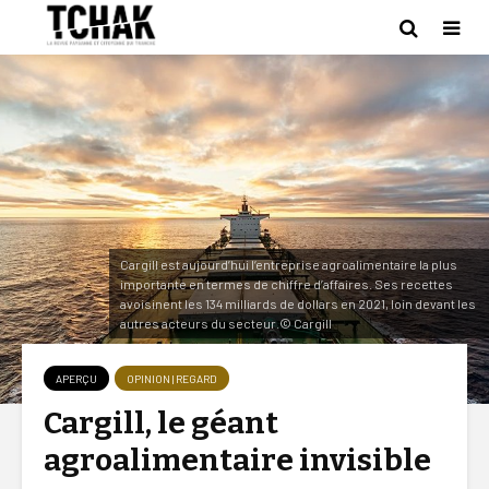
Cargill est aujourd’hui l’entreprise agroalimentaire la plus
importante en termes de chiffre d’affaires. Ses recettes
avoisinent les 134 milliards de dollars en 2021, loin devant les
autres acteurs du secteur.© Cargill
APERÇU
OPINION | REGARD
Cargill, le géant
agroalimentaire invisible