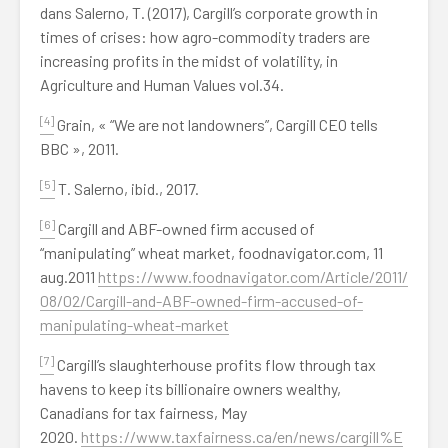
dans Salerno, T. (2017), Cargill’s corporate growth in
times of crises: how agro-commodity traders are
increasing profits in the midst of volatility, in
Agriculture and Human Values vol.34.
[4]
Grain, « “We are not landowners”, Cargill CEO tells
BBC », 2011.
[5]
T. Salerno, ibid., 2017.
[6]
Cargill and ABF-owned firm accused of
“manipulating” wheat market, foodnavigator.com, 11
aug.2011
https://www.foodnavigator.com/Article/2011/
08/02/Cargill-and-ABF-owned-firm-accused-of-
manipulating-wheat-market
[7]
Cargill’s slaughterhouse profits flow through tax
havens to keep its billionaire owners wealthy,
Canadians for tax fairness, May
2020.
https://www.taxfairness.ca/en/news/cargill%E