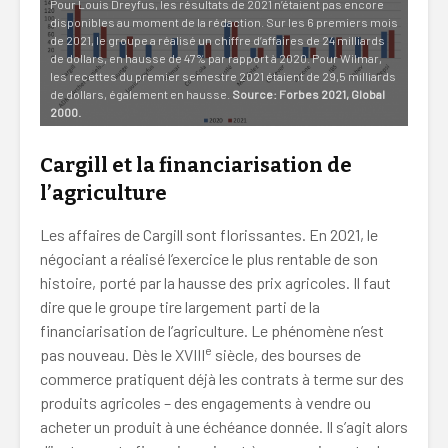
Pour Louis Dreyfus, les résultats de 2021 n’étaient pas encore
disponibles au moment de la rédaction. Sur les 6 premiers mois
de 2021, le groupe a réalisé un chiffre d’affaires de 24 milliards
de dollars, en hausse de 47% par rapport à 2020. Pour Wilmar,
les recettes du premier semestre 2021 étaient de 29,5 milliards
de dollars, également en hausse.
Source: Forbes 2021, Global
2000.
Cargill et la financiarisation de
l’agriculture
Les affaires de Cargill sont florissantes. En 2021, le
négociant a réalisé l’exercice le plus rentable de son
histoire, porté par la hausse des prix agricoles. Il faut
dire que le groupe tire largement parti de la
financiarisation de l’agriculture. Le phénomène n’est
e
pas nouveau. Dès le XVIII
siècle, des bourses de
commerce pratiquent déjà les contrats à terme sur des
produits agricoles – des engagements à vendre ou
acheter un produit à une échéance donnée. Il s’agit alors