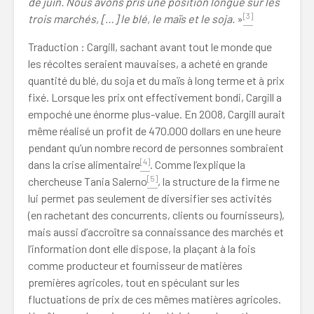
de juin. Nous avons pris une position longue sur les
[3]
trois marchés, […] le blé, le maïs et le soja.
»
Traduction : Cargill, sachant avant tout le monde que
les récoltes seraient mauvaises, a acheté en grande
quantité du blé, du soja et du maïs à long terme et à prix
fixé. Lorsque les prix ont effectivement bondi, Cargill a
empoché une énorme plus-value. En 2008, Cargill aurait
même réalisé un profit de 470.000 dollars en une heure
pendant qu’un nombre record de personnes sombraient
[4]
dans la crise alimentaire
. Comme l’explique la
[5]
chercheuse Tania Salerno
, la structure de la firme ne
lui permet pas seulement de diversifier ses activités
(en rachetant des concurrents, clients ou fournisseurs),
mais aussi d’accroître sa connaissance des marchés et
l’information dont elle dispose, la plaçant à la fois
comme producteur et fournisseur de matières
premières agricoles, tout en spéculant sur les
fluctuations de prix de ces mêmes matières agricoles.