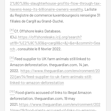
2%80%99s-slaughterhouse-profits-flow-through-tax-
havens-keep-its-billionaire-owners-wealthy
. La liste
du Registre de commerce luxembourgeois renseigne 31
filiales de Cargill au Grand-Duché.
[8]
Cf. Offshore leaks Database,
ICIJ,
https://offshoreleaks.icij.org/search?
utf8=%E2%9C%93&q=cargill&c=&j=&e=&commit=Sea
rch
, consultée le 8 février 2022.
[9]
Feed supplier to UK farm animals still linked to
Amazon deforestation, theguardian.com, 14 jan.
2022.
https://www.theguardian.com/environment/20
22/jan/14/feed-supplier-to-uk-farm-animals-still-
linked-to-amazon-deforestation
[10]
Food giants accused of links to illegal Amazon
deforestation, theguardian.com, 19 may
2021.
https://www.theguardian.com/environment/202
1/may/19/food-giants-accused-of-links-to-amazon-