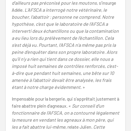
d’ailleurs pas préconisé pour les moutons
, s’insurge
Adèle
. L’AFSCA a interrogé notre vétérinaire, le
boucher, l’abattoir : personne ne comprend. Notre
hypothèse, c’est que le laboratoire de l’AFSCA a
interverti deux échantillons ou que la contamination
a eu lieu lors du prélèvement de l’échantillon. Cela
s’est déjà vu. Pourtant, l’AFSCA n’a même pas pris la
peine d’enquêter dans son propre laboratoire. Alors
qu’il n’y a rien qui tient dans ce dossier, elle nous a
imposé huit semaines de contrôles renforcés, c’est-
à-dire que pendant huit semaines, une bête sur 10
amenée à l’abattoir devait être analysée, les frais
étant à notre charge évidemment
. »
Impensable pour la bergerie, qui s’apprêtait justement à
faire abattre plein d’agneaux. «
Sur conseil d’un
fonctionnaire de l’AFSCA, on a contourné légalement
la mesure en vendant les agneaux à mon père, qui
les a fait abattre lui-même
, relate Julien
. Cette