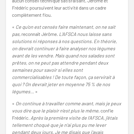
aucun conseil technique satisfaisant, Jérôme et
Frédéric poursuivent leur activité dans un cadre
complètement flou.
«
Ce qu’on est censés faire maintenant, on ne sait
pas,
reconnaît Jérôme.
L’AFSCA nous laisse sans
solutions ni réponses à nos questions. En théorie,
on devrait continuer à faire analyser nos légumes
avant de les vendre. Mais quand nos salades sont
prêtes, on ne peut pas attendre pendant deux
semaines pour savoir si elles sont
commercialisables ! De toute façon, ça servirait à
quoi ? On devrait jeter en moyenne 75 % de nos
légumes…
»
«
On continue à travailler comme avant, mais je peux
vous dire que le plaisir n’est plus le même
, confie
Frédéric
. Après la première visite de l’AFSCA, j’étais
tellement choqué que je n’ai plus pu me lever
pendant deux jours. Je me disais que j’avais