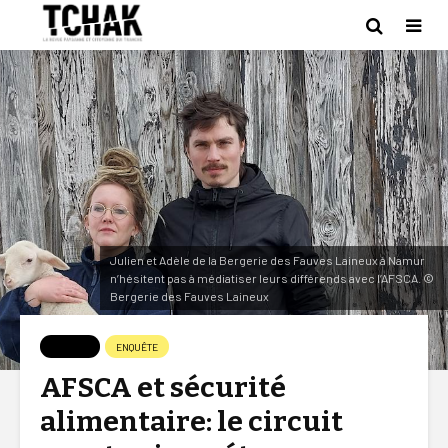
Julien et Adèle de la Bergerie des Fauves Laineux à Namur
n’hésitent pas à médiatiser leurs différends avec l’AFSCA. ©
Bergerie des Fauves Laineux
APERÇU
ENQUÊTE
AFSCA et sécurité
alimentaire: le circuit