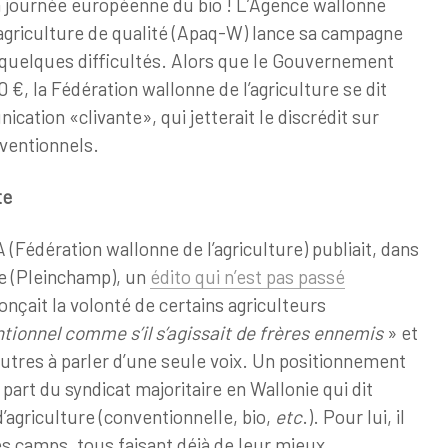
a journée européenne du bio ! L’Agence wallonne
agriculture de qualité (Apaq-W) lance sa campagne
 quelques difficultés. Alors que le Gouvernement
0 €, la Fédération wallonne de l’agriculture se dit
ation «clivante», qui jetterait le discrédit sur
nventionnels.
te
(Fédération wallonne de l’agriculture) publiait, dans
e (Pleinchamp), un
édito qui n’est pas passé
nonçait la volonté de certains agriculteurs
ntionnel comme s’il s’agissait de frères ennemis
» et
 autres à parler d’une seule voix. Un positionnement
part du syndicat majoritaire en Wallonie qui dit
’agriculture (conventionnelle, bio,
etc
.). Pour lui, il
les camps, tous faisant déjà de leur mieux.