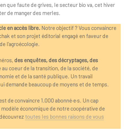
en que faute de grives, le secteur bio va, cet hiver
nter de manger des merles.
cle en accès libre.
Notre objectif ? Vous convaincre
Tchak et son projet éditorial engagé en faveur de
de l’agroécologie.
méros,
des enquêtes, des décryptages, des
u coeur de la transition, de la société, de
nomie et de la santé publique. Un travail
if qui demande beaucoup de moyens et de temps.
 est de convaincre 1.000 abonné·e·s. Un cap
le modèle économique de notre coopérative de
 découvrez
toutes les bonnes raisons de vous