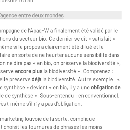
e désole l’Unab.
’agence entre deux mondes
 campagne de l’Apaq-W a finalement été validé par le
ions du secteur bio. Ce dernier se dit « satisfait »
me si le propos a clairement été dilué et le
aire en sorte de ne heurter aucune sensibilité dans
on ne dira pas « en bio, on préserve la biodiversité »,
réserve
encore plus
la biodiversité ». Comprenez :
nelle préserve
déjà
la biodiversité. Autre exemple : «
e synthèse » devient « en bio, il y a une
obligation de
de de synthèse ». Sous-entendu : en conventionnel,
cès), même s’il n’y a pas d’obligation.
 marketing louvoie de la sorte, complique
t choisit les tournures de phrases les moins