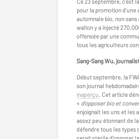
Ce 23 septembre, c’est l
pour la promotion d’une 
automnale bio, non sans
wallon y a injecté 270.00
offensée par une communic
tous les agriculteurs co
Sang-Sang Wu, journalis
Début septembre, la FWA 
son journal hebdomadair
inaperçu
. Cet article dé
«
d’opposer bio et conve
enjoignait les uns et les
assez peu étonnant de la 
défendre tous les types d
serait stérile d’opposer 