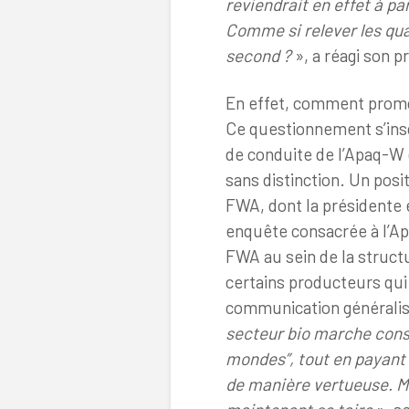
reviendrait en effet à pa
Comme si relever les qual
second ?
», a réagi son p
En effet, comment promou
Ce questionnement s’inscr
de conduite de l’Apaq-W q
sans distinction. Un posi
FWA, dont la présidente 
enquête consacrée à l’Ap
FWA au sein de la structu
certains producteurs qu
communication généralist
secteur bio marche cons
mondes”, tout en payant v
de manière vertueuse. Ma