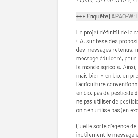
maintenant se taire
», s
+++ Enquête |
APAQ-W: l
Le projet définitif de la
CA, sur base des proposit
des messages retenus, mê
message édulcoré, pour f
le monde agricole. Ainsi, 
mais bien « en bio, on p
l’agriculture convention
en bio, pas de pesticide d
ne pas utiliser
de pestici
on n’en utilise pas (en ex
Quelle sorte d’agence de
inutilement le message e