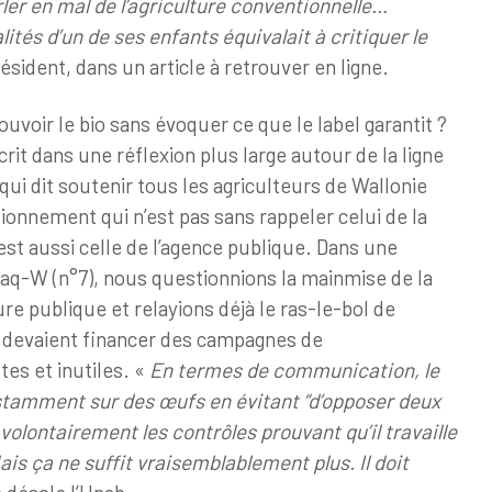
rler en mal de l’agriculture conventionnelle…
ités d’un de ses enfants équivalait à critiquer le
résident, dans un article à retrouver en ligne.
voir le bio sans évoquer ce que le label garantit ?
it dans une réflexion plus large autour de la ligne
ui dit soutenir tous les agriculteurs de Wallonie
tionnement qui n’est pas sans rappeler celui de la
est aussi celle de l’agence publique. Dans une
aq-W (n°7), nous questionnions la mainmise de la
re publique et relayions déjà le ras-le-bol de
i devaient financer des campagnes de
es et inutiles. «
En termes de communication, le
tamment sur des œufs en évitant “d’opposer deux
olontairement les contrôles prouvant qu’il travaille
is ça ne suffit vraisemblablement plus. Il doit