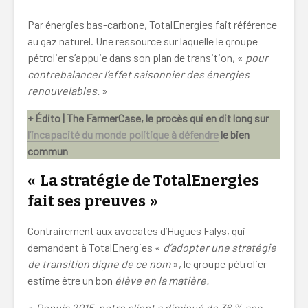
Par énergies bas-carbone, TotalEnergies fait référence
au gaz naturel. Une ressource sur laquelle le groupe
pétrolier s’appuie dans son plan de transition, «
pour
contrebalancer l’effet saisonnier des énergies
renouvelables.
»
+ Édito | The FarmerCase, le procès qui en dit long sur
l’incapacité du monde politique à défendre
le bien
commun
« La stratégie de TotalEnergies
fait ses preuves »
Contrairement aux avocates d’Hugues Falys, qui
demandent à TotalEnergies «
d’adopter une stratégie
de transition digne de ce nom
», le groupe pétrolier
estime être un bon
élève en la matière.
«
Depuis 2015, notre client a diminué de 36 % ses