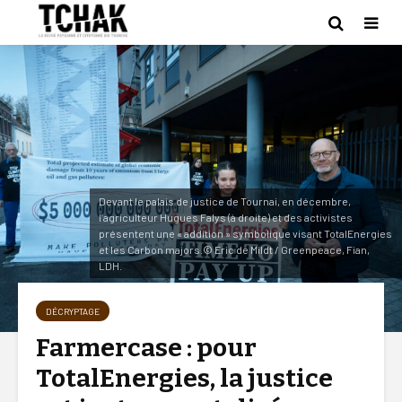
Devant le palais de justice de Tournai, en décembre,
l’agriculteur Hugues Falys (à droite) et des activistes
présentent une « addition » symbolique visant TotalEnergies
et les Carbon majors.© Eric de Mildt / Greenpeace, Fian,
LDH.
DÉCRYPTAGE
Farmercase : pour
TotalEnergies, la justice