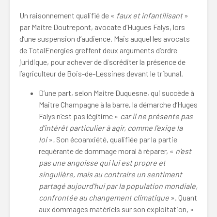
Un raisonnement qualifié de «
faux et infantilisant
»
par Maitre Doutrepont, avocate d’Hugues Falys, lors
d’une suspension d’audience. Mais auquel les avocats
de TotalEnergies greffent deux arguments d’ordre
juridique, pour achever de discréditer la présence de
l’agriculteur de Bois-de-Lessines devant le tribunal.
D’une part, selon Maitre Duquesne, qui succède à
Maitre Champagne à la barre, la démarche d’Huges
Falys n’est pas légitime «
car il ne présente pas
d’intérêt particulier à agir, comme l’exige la
loi
»
.
Son écoanxiété, qualifiée par la partie
requérante de dommage moral à réparer, «
n’est
pas une angoisse qui lui est propre et
singulière, mais au contraire un sentiment
partagé aujourd’hui par la population mondiale,
confrontée au changement climatique
». Quant
aux dommages matériels sur son exploitation
,
«