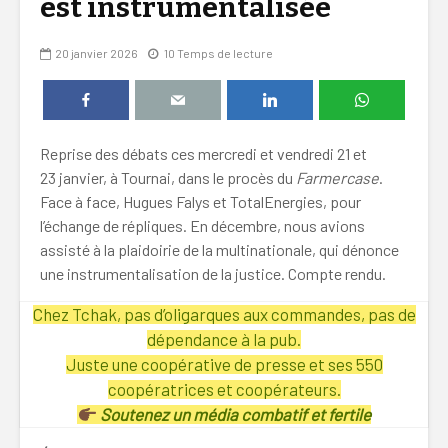
est instrumentalisée
20 janvier 2026
10 Temps de lecture
Reprise des débats ces mercredi et vendredi 21 et
23 janvier, à Tournai, dans le procès du
Farmercase
.
Face à face, Hugues Falys et TotalEnergies, pour
l’échange de répliques. En décembre, nous avions
assisté à la plaidoirie de la multinationale, qui dénonce
une instrumentalisation de la justice. Compte rendu.
Chez Tchak, pas d’oligarques aux commandes, pas de
dépendance à la pub.
Juste une coopérative de presse et ses 550
coopératrices et coopérateurs.
Soutenez un média combatif et fertile