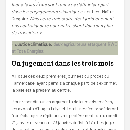
laquelle les États sont tenus de définir leur part
dans les engagements climatiques
, soutient Maître
Grégoire
. Mais cette trajectoire n’est juridiquement
pas contraignante pour notre client dans son plan
de transition
. »
+
Justice climatique:
deux agriculteurs attaquent RWE
et TotalEnergies
Un jugement dans les trois mois
A l’issue des deux premières journées du procès du
Farmercase, ayant permis à chaque parti de s’exprimer,
la balle est à présent au centre.
Pour rebondir sur les arguments de leurs adversaires,
les avocats d’Huges Falys et TotalEnergies procéderont
à un échange de répliques, respectivement ce mercredi
21 janvier et vendredi 23 janvier, de 14h à 17h. Les juges
devraient également prendre la parole et formuler leurs