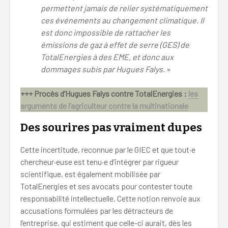
permettent jamais de relier systématiquement
ces événements au changement climatique. Il
est donc impossible de rattacher les
émissions de gaz à effet de serre (GES) de
TotalEnergies à des EME, et donc aux
dommages subis par Hugues Falys.
»
+++ Procès d’Hugues Falys contre TotalEnergies :
les
arguments de l’agriculteur contre la multinationale
Des sourires pas vraiment dupes
Cette incertitude, reconnue par le GIEC et que tout·e
chercheur·euse est tenu·e d’intégrer par rigueur
scientifique, est également mobilisée par
TotalEnergies et ses avocats pour contester toute
responsabilité intellectuelle. Cette notion renvoie aux
accusations formulées par les détracteurs de
l’entreprise, qui estiment que celle-ci aurait, dès les