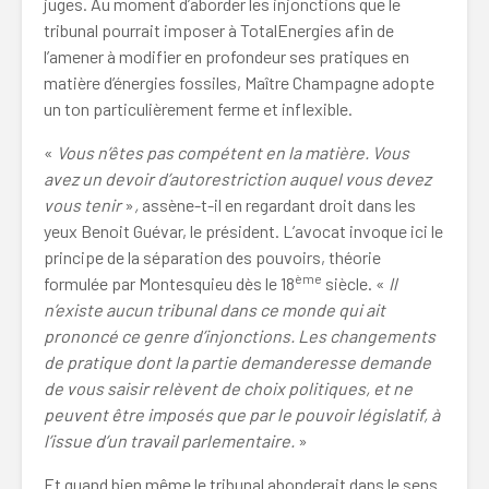
juges. Au moment d’aborder les injonctions que le
tribunal pourrait imposer à TotalEnergies afin de
l’amener à modifier en profondeur ses pratiques en
matière d’énergies fossiles, Maître Champagne adopte
un ton particulièrement ferme et inflexible.
«
Vous n’êtes pas compétent en la matière. Vous
avez un devoir d’autorestriction auquel vous devez
vous tenir
»
,
assène-t-il en regardant droit dans les
yeux Benoit Guévar, le président. L’avocat invoque ici le
principe de la séparation des pouvoirs, théorie
ème
formulée par Montesquieu dès le 18
siècle. «
Il
n’existe aucun tribunal dans ce monde qui ait
prononcé ce genre d’injonctions. Les changements
de pratique dont la partie demanderesse demande
de vous saisir relèvent de choix politiques, et ne
peuvent être imposés que par le pouvoir législatif, à
l’issue d’un travail parlementaire.
»
Et quand bien même le tribunal abonderait dans le sens