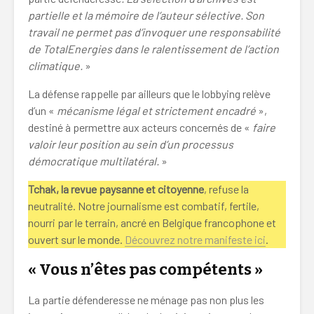
partielle et la mémoire de l’auteur sélective. Son
travail ne permet pas d’invoquer une responsabilité
de TotalEnergies dans le ralentissement de l’action
climatique.
»
La défense rappelle par ailleurs que le lobbying relève
d’un «
mécanisme légal et strictement encadré
»,
destiné à permettre aux acteurs concernés de «
faire
valoir leur position au sein d’un processus
démocratique multilatéral.
»
Tchak, la revue paysanne et citoyenne
, refuse la
neutralité. Notre journalisme est combatif, fertile,
nourri par le terrain, ancré en Belgique francophone et
ouvert sur le monde.
Découvrez notre manifeste ici
.
« Vous n’êtes pas compétents »
La partie défenderesse ne ménage pas non plus les