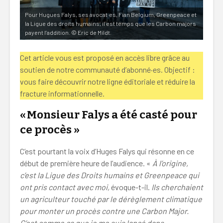
Pour Hugues Falys, ses avocat·es, Fian Belgium, Greenpeace et
la Ligue des droits humains, il est temps que les Carbon majors
payent l’addition. © Eric de Mildt.
Cet article vous est proposé en accès libre grâce au
soutien de notre communauté d’abonné·es. Objectif :
vous faire découvrir notre ligne éditoriale et réduire la
fracture informationnelle.
« Monsieur Falys a été casté pour
ce procès
»
C’est pourtant la voix d’Huges Falys qui résonne en ce
début de première heure de l’audience. «
À l’origine,
c’est la Ligue des Droits humains et Greenpeace qui
ont pris contact avec moi,
évoque-t-il.
Ils cherchaient
un agriculteur touché par le dérèglement climatique
pour monter un procès contre une Carbon Major.
C’est comme ça que je me suis lancé dans