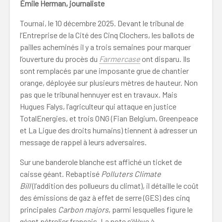
Émile Herman, journaliste
Tournai, le 10 décembre 2025. Devant le tribunal de
l’Entreprise de la Cité des Cinq Clochers, les ballots de
pailles acheminés il y a trois semaines pour marquer
l’ouverture du procès du
Farmercase
ont disparu. Ils
sont remplacés par une imposante grue de chantier
orange, déployée sur plusieurs mètres de hauteur. Non
pas que le tribunal hennuyer est en travaux. Mais
Hugues Falys, l’agriculteur qui attaque en justice
TotalEnergies, et trois ONG (Fian Belgium, Greenpeace
et La Ligue des droits humains) tiennent à adresser un
message de rappel à leurs adversaires.
Sur une banderole blanche est affiché un ticket de
caisse géant. Rebaptisé
Polluters Climate
Bill
(l’addition des pollueurs du climat), il détaille le coût
des émissions de gaz à effet de serre (GES) des cinq
principales
Carbon majors
, parmi lesquelles figure le
géant pétrolier français. La note s’élève à