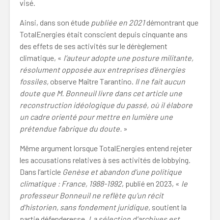
visé.
Ainsi, dans son étude
publiée en 2021
démontrant que
TotalEnergies était conscient depuis cinquante ans
des effets de ses activités sur le dérèglement
climatique, «
l’auteur adopte une posture militante,
résolument opposée aux entreprises d’énergies
fossiles,
observe Maître Tarantino.
Il ne fait aucun
doute que M. Bonneuil livre dans cet article une
reconstruction idéologique du passé, où il élabore
un cadre orienté pour mettre en lumière une
prétendue fabrique du doute.
»
Même argument lorsque TotalEnergies entend rejeter
les accusations relatives à ses activités de lobbying.
Dans l’article
Genèse et abandon d’une politique
climatique : France, 1988-1992
, publié en 2023, «
le
professeur Bonneuil ne reflète qu’un récit
d’historien, sans fondement juridique,
soutient la
partie défenderesse
. La sélection d’archives est