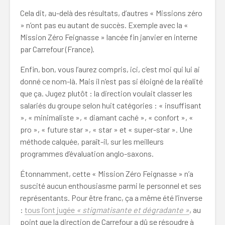
Cela dit, au-delà des résultats, d’autres « Missions zéro
» n’ont pas eu autant de succès. Exemple avec la «
Mission Zéro Feignasse » lancée fin janvier en interne
par Carrefour (France).
Enfin, bon, vous l’aurez compris, ici, c’est moi qui lui ai
donné ce nom-là. Mais il n’est pas si éloigné de la réalité
que ça. Jugez plutôt : la direction voulait classer les
salariés du groupe selon huit catégories : « insuffisant
», « minimaliste », « diamant caché », « confort », «
pro », « future star », « star » et « super-star ». Une
méthode calquée, paraît-il, sur les meilleurs
programmes d’évaluation anglo-saxons.
Étonnamment, cette « Mission Zéro Feignasse » n’a
suscité aucun enthousiasme parmi le personnel et ses
représentants. Pour être franc, ça a même été l’inverse
:
tous l’ont jugée
« stigmatisante et dégradante »
, au
point que la direction de Carrefour a dû se résoudre à