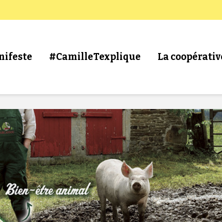
nifeste
#CamilleTexplique
La coopérativ