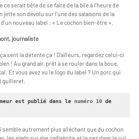
e ce serait bête de se faire de la bile à l’heure de
n jette son dévolu sur l’une des salaisons de la
’un nouveau label : « Le cochon bien-être ».
nt, journaliste
a sent la détente ça ! D’ailleurs, regardez celui-ci
en ! Au grand air, prêt à se rouler dans la boue,
al. Et vous avez vu le logo du label ? Un porc qui
t guilleret.
meur est publié dans le 
numéro 10
 de 
qui semble autrement plus alléchant que du cochon
 les pieds sur des caillebotis et le nez dans le cul