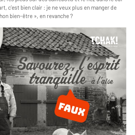
rt, c’est bien clair : je ne veux plus en manger de
chon bien-être », en revanche ?