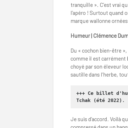
tranquille ». C’est vrai qu
l’apéro ! Surtout quand o
marque wallonne ornées d
Humeur | Clémence Dumo
Du « cochon bien-être », ç
comme il est carrément bi
choyé par son éleveur loc
sautille dans l’herbe, tou
+++ Ce billet d'hu
Tchak (été 2022)
.
Je suis d’accord. Voilà 
compressé dans un hangar,