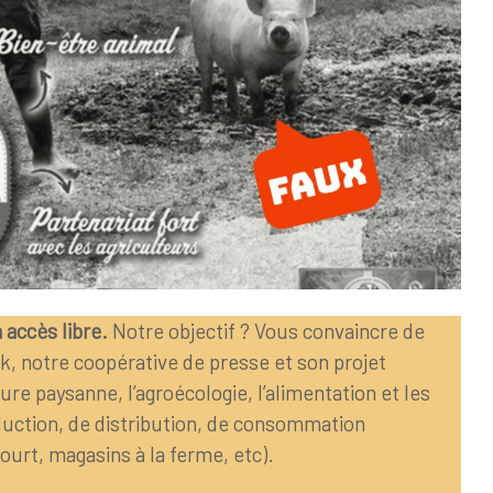
 accès libre.
Notre objectif ? Vous convaincre de
ak, notre coopérative de presse et son projet
lture paysanne, l’agroécologie, l’alimentation et les
ction, de distribution, de consommation
court, magasins à la ferme, etc).