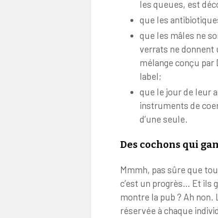
les queues, est déc
que les antibiotique
que les mâles ne so
verrats ne donnent u
mélange conçu par D
label;
que le jour de leur 
instruments de coer
d’une seule.
Des cochons qui ga
Mmmh, pas sûre que tout 
c’est un progrès… Et ils
montre la pub ? Ah non. 
réservée à chaque indivi