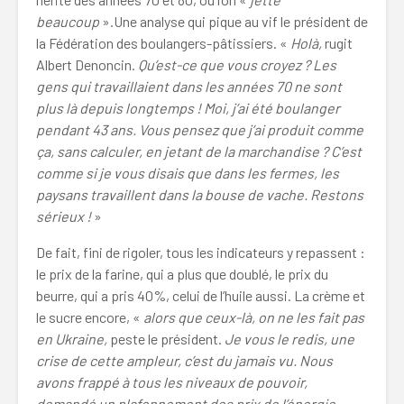
beaucoup
».Une analyse qui pique au vif le président de
la Fédération des boulangers-pâtissiers. «
Holà,
rugit
Albert Denoncin.
Qu’est-ce que vous croyez ? Les
gens qui travaillaient dans les années 70 ne sont
plus là depuis longtemps ! Moi, j’ai été boulanger
pendant 43 ans. Vous pensez que j’ai produit comme
ça, sans calculer, en jetant de la marchandise ? C’est
comme si je vous disais que dans les fermes, les
paysans travaillent dans la bouse de vache. Restons
sérieux !
»
De fait, fini de rigoler, tous les indicateurs y repassent :
le prix de la farine, qui a plus que doublé, le prix du
beurre, qui a pris 40%, celui de l’huile aussi. La crème et
le sucre encore, «
alors que ceux-là, on ne les fait pas
en Ukraine,
peste le président.
Je vous le redis, une
crise de cette ampleur, c’est du jamais vu. Nous
avons frappé à tous les niveaux de pouvoir,
demandé un plafonnement des prix de l’énergie,