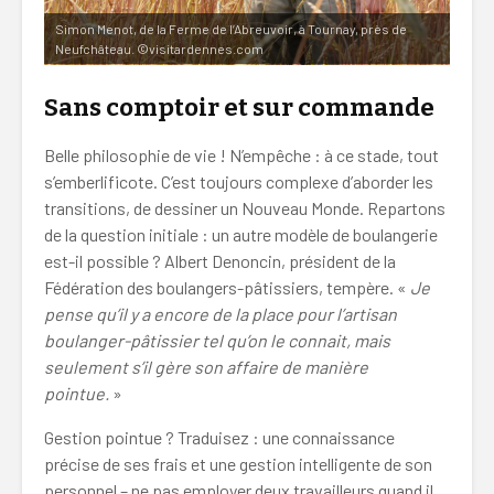
Simon Menot, de la Ferme de l’Abreuvoir, à Tournay, près de
Neufchâteau. ©visitardennes.com
Sans comptoir et sur commande
Belle philosophie de vie ! N’empêche : à ce stade, tout
s’emberlificote. C’est toujours complexe d’aborder les
transitions, de dessiner un Nouveau Monde. Repartons
de la question initiale : un autre modèle de boulangerie
est-il possible ? Albert Denoncin, président de la
Fédération des boulangers-pâtissiers, tempère. «
Je
pense qu’il y a encore de la place pour l’artisan
boulanger-pâtissier tel qu’on le connait, mais
seulement s’il gère son affaire de manière
pointue.
»
Gestion pointue ? Traduisez : une connaissance
précise de ses frais et une gestion intelligente de son
personnel – ne pas employer deux travailleurs quand il