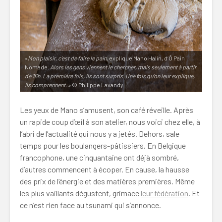
«
Mon plaisir, c’est de faire le pain,
explique Mano Halin, d’Ô Pain
Nomade.
Alors les gens viennent le chercher, mais seulement à partir
de 16h. La première fois, ils sont surpris. Une fois qu’on leur explique,
ils comprennent.
» © Philippe Lavandy
Les yeux de Mano s’amusent, son café réveille. Après
un rapide coup d’œil à son atelier, nous voici chez elle, à
l’abri de l’actualité qui nous y a jetés. Dehors, sale
temps pour les boulangers-pâtissiers. En Belgique
francophone, une cinquantaine ont déjà sombré,
d’autres commencent à écoper. En cause, la hausse
des prix de l’énergie et des matières premières. Même
les plus vaillants dégustent, grimace
leur fédération
. Et
ce n’est rien face au tsunami qui s’annonce.