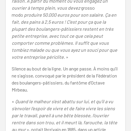
raison. À partir du moment où vous engagez un
ouvrier à temps plein, vous devez
grosso
modo
produire 50.000 euros pour son salaire. Ça en
fait, des pains à 2,5 euros ! C’est pour ça que la
plupart des boulangers-pâtissiers restent en très
petite entreprise, avec tout ce que cela peut
comporter comme problèmes. Il suffit que vous
tombiez malade ou que vous ayez un souci pour que
votre entreprise périclite.
»
Silence au bout de la ligne. Un ange passe. À moins qu’il
ne s’agisse, convoqué par le président de la Fédération
des boulangers-pâtissiers, du fantôme d’Octave
Mirbeau.
«
Quand le malheur s’est abattu sur lui, et qu’il a vu
s’envoler l’espoir de vivre et de faire vivre les siens
par le travail, pareil à une bête blessée, l’ouvrier
rentre dans son trou, et il meurt là, farouche, la tête
au mur
», notait l’écrivain en 1885, dans un article