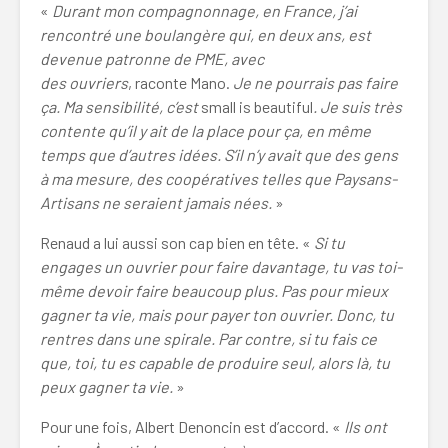
«
Durant mon compagnonnage, en France, j’ai
rencontré une boulangère qui, en deux ans, est
devenue patronne de PME, avec
des ouvriers
, raconte Mano.
Je ne pourrais pas faire
ça.
Ma sensibilité, c’est
small is beautiful
. Je suis très
contente qu’il y ait de la place pour ça, en même
temps que d’autres idées. S’il n’y avait que des gens
à ma mesure, des coopératives telles que Paysans-
Artisans ne seraient jamais nées.
»
Renaud a lui aussi son cap bien en tête. «
Si tu
engages un ouvrier pour faire davantage, tu vas toi-
même devoir faire beaucoup plus. Pas pour mieux
gagner ta vie, mais pour payer ton ouvrier. Donc, tu
rentres dans une spirale. Par contre, si tu fais ce
que, toi, tu es capable de produire seul, alors là, tu
peux gagner ta vie.
»
Pour une fois, Albert Denoncin est d’accord. «
Ils ont