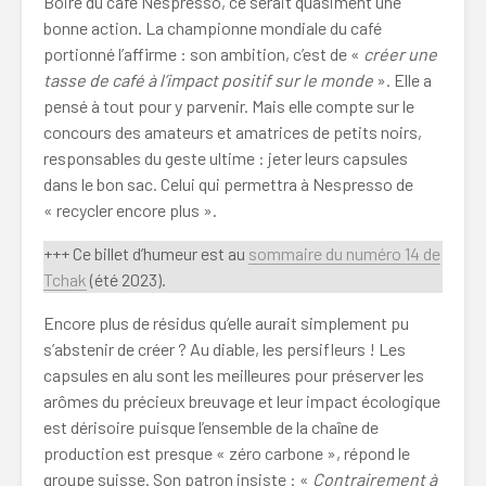
Boire du café Nespresso, ce serait quasiment une
bonne action. La championne mondiale du café
portionné l’affirme : son ambition, c’est de «
créer une
tasse de café à l’impact positif sur le monde
». Elle a
pensé à tout pour y parvenir. Mais elle compte sur le
concours des amateurs et amatrices de petits noirs,
responsables du geste ultime : jeter leurs capsules
dans le bon sac. Celui qui permettra à Nespresso de
« recycler encore plus ».
+++ Ce billet d’humeur est au
sommaire du numéro 14 de
Tchak
(été 2023).
Encore plus de résidus qu’elle aurait simplement pu
s’abstenir de créer ? Au diable, les persifleurs ! Les
capsules en alu sont les meilleures pour préserver les
arômes du précieux breuvage et leur impact écologique
est dérisoire puisque l’ensemble de la chaîne de
production est presque « zéro carbone », répond le
groupe suisse. Son patron insiste : «
Contrairement à