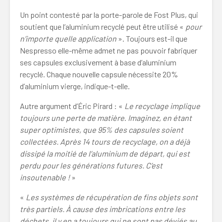
Un point contesté par la porte-parole de Fost Plus, qui
soutient que l’aluminium recyclé peut être utilisé «
pour
n’importe quelle application
». Toujours est-il que
Nespresso elle-même admet ne pas pouvoir fabriquer
ses capsules exclusivement à base d’aluminium
recyclé. Chaque nouvelle capsule nécessite 20%
d’aluminium vierge, indique-t-elle.
Autre argument d’Éric Pirard : «
Le recyclage implique
toujours une perte de matière
.
Imaginez, en étant
super optimistes, que 95% des capsules soient
collectées. Après 14 tours de recyclage, on a déjà
dissipé la moitié de l’aluminium de départ, qui est
perdu pour les générations futures. C’est
insoutenable !
»
«
Les systèmes de récupération de fins objets sont
très partiels. À cause des imbrications entre les
déchets, il y en a toujours qui ne sont pas déviés au