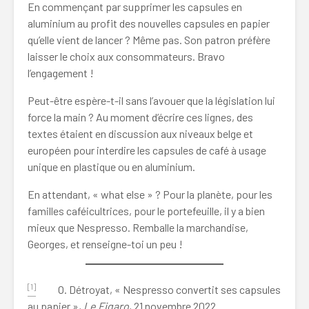
En commençant par supprimer les capsules en
aluminium au profit des nouvelles capsules en papier
qu’elle vient de lancer ? Même pas. Son patron préfère
laisser le choix aux consommateurs. Bravo
l’engagement !
Peut-être espère-t-il sans l’avouer que la législation lui
force la main ? Au moment d’écrire ces lignes, des
textes étaient en discussion aux niveaux belge et
européen pour interdire les capsules de café à usage
unique en plastique ou en aluminium.
En attendant, « what else » ? Pour la planète, pour les
familles caféicultrices, pour le portefeuille, il y a bien
mieux que Nespresso. Remballe la marchandise,
Georges, et renseigne-toi un peu !
[1]
O. Détroyat, « Nespresso convertit ses capsules
au papier »,
Le Figaro
, 21 novembre 2022.