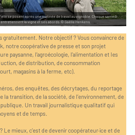
et Félix se posent après une matinée de travail au vignoble. Chaque samedi
 entretiennent la vigne et ses abords.© Gaëlle Henkens
us gratuitement. Notre objectif ? Vous convaincre de
ak, notre coopérative de presse et son projet
lture paysanne, l’agroécologie, l’alimentation et les
ction, de distribution, de consommation
court, magasins à la ferme, etc).
ros, des enquêtes, des décrytages, du reportage
la transition, de la société, de l’environnement, de
publique. Un travail journalistique qualitatif qui
oyens et de temps.
Le mieux, c’est de devenir coopérateur·ice et de