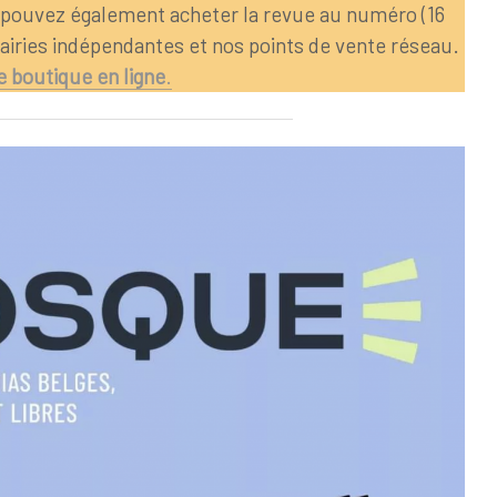
 pouvez également acheter la revue au numéro (16
rairies indépendantes et nos points de vente réseau.
e boutique en ligne
.