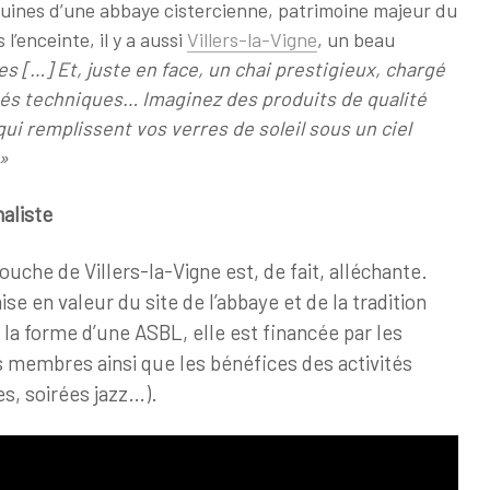
les ruines d’une abbaye cistercienne, patrimoine majeur du
l’enceinte, il y a aussi
Villers-la-Vigne
, un beau
es […] Et, juste en face, un chai prestigieux, chargé
tés techniques… Imaginez des produits de qualité
i remplissent vos verres de soleil sous un ciel
 »
aliste
ouche de Villers-la-Vigne est, de fait, alléchante.
se en valeur du site de l’abbaye et de la tradition
 la forme d’une ASBL, elle est financée par les
s membres ainsi que les bénéfices des activités
es, soirées jazz…).