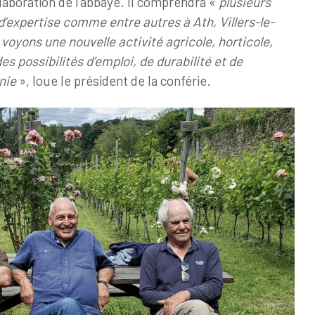
laboration de l’abbaye. Il comprendra «
plusieurs
d’expertise comme entre autres à Ath, Villers-le-
voyons une nouvelle activité agricole, horticole,
des possibilités d’emploi, de durabilité et de
onie
», loue le président de la conférie.