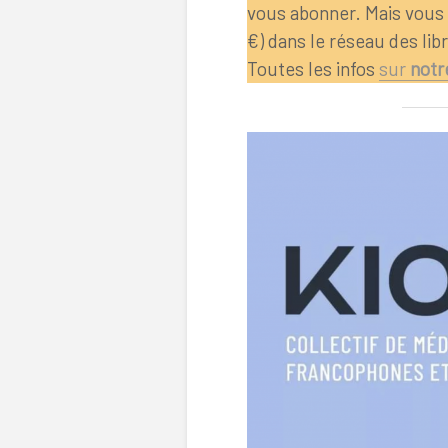
vous abonner. Mais vous
€) dans le réseau des lib
Toutes les infos
sur
notr