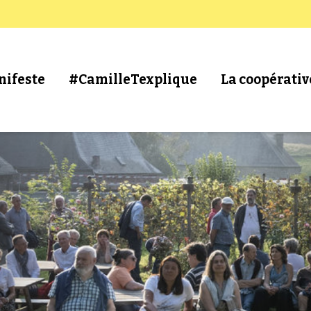
nifeste
#CamilleTexplique
La coopérativ