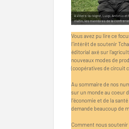
A Villers-la-Vigne, Luigi, Antonio 
matin, les membres de la confrérie
Vous avez pu lire ce foc
l’intérêt de soutenir Tch
éditorial axé sur l’agricu
nouveaux modes de produ
(coopératives de circuit 
Au sommaire de nos numé
sur un monde au coeur de 
l’économie et de la santé 
demande beaucoup de m
Comment nous soutenir ? 