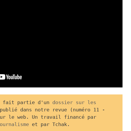
 fait partie d'un 
dossier sur les 
publié dans notre revue (numéro 11 - 
ur le web. Un travail financé par 
ournalisme
 et par Tchak.