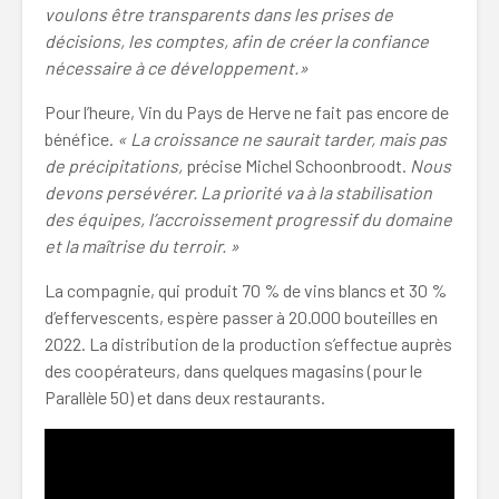
voulons être transparents dans les prises de
décisions, les comptes, afin de créer la confiance
nécessaire à ce développement.»
Pour l’heure, Vin du Pays de Herve ne fait pas encore de
bénéfice.
« La croissance ne saurait tarder, mais pas
de précipitations,
précise Michel Schoonbroodt.
Nous
devons persévérer. La priorité va à la stabilisation
des équipes, l’accroissement progressif du domaine
et la maîtrise du terroir. »
La compagnie, qui produit 70 % de vins blancs et 30 %
d’effervescents, espère passer à 20.000 bouteilles en
2022. La distribution de la production s’effectue auprès
des coopérateurs, dans quelques magasins (pour le
Parallèle 50) et dans deux restaurants.