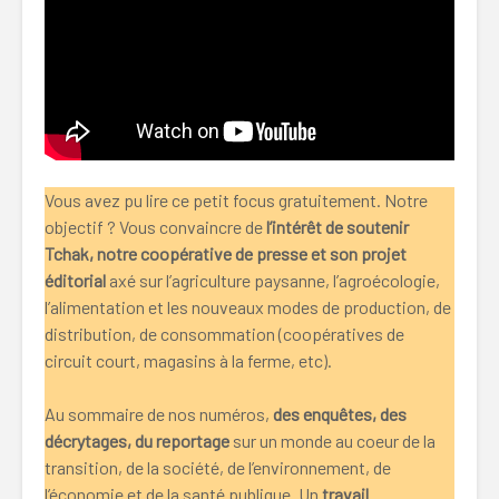
Vous avez pu lire ce petit focus gratuitement. Notre
objectif ? Vous convaincre de
l’intérêt de soutenir
Tchak, notre coopérative de presse et son projet
éditorial
axé sur l’agriculture paysanne, l’agroécologie,
l’alimentation et les nouveaux modes de production, de
distribution, de consommation (coopératives de
circuit court, magasins à la ferme, etc).
Au sommaire de nos numéros,
des enquêtes, des
décrytages, du reportage
sur un monde au coeur de la
transition, de la société, de l’environnement, de
l’économie et de la santé publique. Un
travail