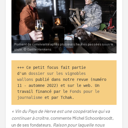
Moment de convivialité après plusieurs heures passées sous la
pluie. © Gaëlle Henkens
+++ Ce petit focus fait partie 
d'un 
dossier sur les vignobles 
wallons 
publié dans notre revue (numéro 
11 - automne 2022) et sur le web. Un 
travail financé par le 
Fonds pour le 
journalisme
 et par Tchak.
« Vin du Pays de Herve est une coopérative qui va
continuer à croître
, commente Michel Schoonbroodt,
un de ses fondateurs.
Raison pour laquelle nous