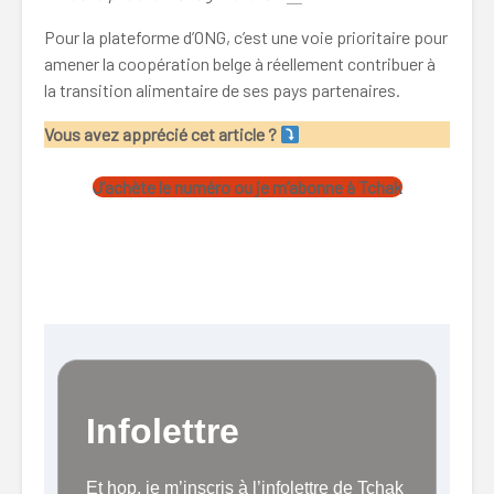
Pour la plateforme d’ONG, c’est une voie prioritaire pour
amener la coopération belge à réellement contribuer à
la transition alimentaire de ses pays partenaires.
Vous avez apprécié cet article ?
J’achète le numéro ou je m’abonne à Tchak
coopération agriculture conventionnelle, coopération
agriculture conventionnelle, coopération agriculture
conventionnelle
Infolettre
Et hop, je m’inscris à l’infolettre de Tchak