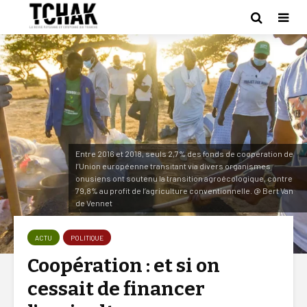
Entre 2016 et 2018, seuls 2,7% des fonds de coopération de
l’Union européenne transitant via divers organismes
onusiens ont soutenu la transition agroécologique, contre
79,8% au profit de l’agriculture conventionnelle. @ Bert Van
de Vennet
ACTU
POLITIQUE
Coopération : et si on
cessait de financer