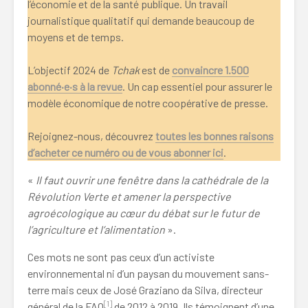
l’économie et de la santé publique. Un travail
journalistique qualitatif qui demande beaucoup de
moyens et de temps.
L’objectif 2024 de
Tchak
est de
convaincre 1.500
abonné·e·s à la revue
. Un cap essentiel pour assurer le
modèle économique de notre coopérative de presse.
Rejoignez-nous, découvrez
toutes les bonnes raisons
d’acheter ce numéro ou de vous abonner ici
.
«
Il faut ouvrir une fenêtre dans la cathédrale de la
Révolution Verte et amener la perspective
agroécologique au cœur du débat sur le futur de
l’agriculture et l’alimentation
».
Ces mots ne sont pas ceux d’un activiste
environnemental ni d’un paysan du mouvement sans-
terre mais ceux de José Graziano da Silva, directeur
[1]
général de la FAO
de 2012 à 2019. Ils témoignent d’une